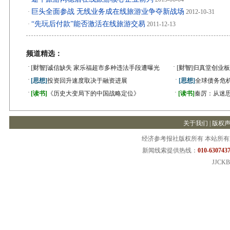
巨头全面参战 无线业务成在线旅游业争夺新战场
·
2012-10-31
“先玩后付款”能否激活在线旅游交易
·
2011-12-13
频道精选：
·
·
[财智]
诚信缺失 家乐福超市多种违法手段遭曝光
[财智]
归真堂创业板
·
·
[思想]
投资回升速度取决于融资进展
[思想]
全球债务危机
·
·
[读书]
《历史大变局下的中国战略定位》
[读书]
秦厉：从迷
关于我们
|
版权
经济参考报社版权所有 本站所
新闻线索提供热线：
010-6307437
JJCKB