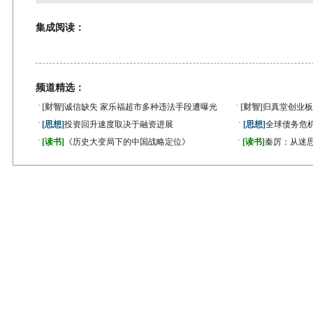
集成阅读：
频道精选：
·
·
[财智]
诚信缺失 家乐福超市多种违法手段遭曝光
[财智]
归真堂创业板
·
·
[思想]
投资回升速度取决于融资进展
[思想]
全球债务危机
·
·
[读书]
《历史大变局下的中国战略定位》
[读书]
秦厉：从迷