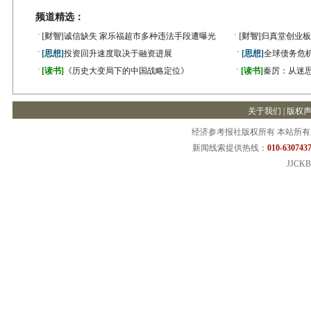
频道精选：
·
·
[财智]
诚信缺失 家乐福超市多种违法手段遭曝光
[财智]
归真堂创业板
·
·
[思想]
投资回升速度取决于融资进展
[思想]
全球债务危机
·
·
[读书]
《历史大变局下的中国战略定位》
[读书]
秦厉：从迷
关于我们
|
版权
经济参考报社版权所有 本站所
新闻线索提供热线：
010-6307437
JJCKB