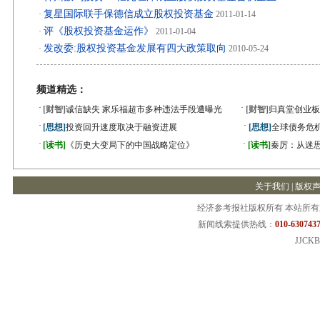
复星国际联手保德信成立股权投资基金
·
2011-01-14
评《股权投资基金运作》
·
2011-01-04
发改委:股权投资基金发展有四大政策取向
·
2010-05-24
频道精选：
·
·
[财智]
诚信缺失 家乐福超市多种违法手段遭曝光
[财智]
归真堂创业板
·
·
[思想]
投资回升速度取决于融资进展
[思想]
全球债务危机
·
·
[读书]
《历史大变局下的中国战略定位》
[读书]
秦厉：从迷
关于我们
|
版权
经济参考报社版权所有 本站所
新闻线索提供热线：
010-6307437
JJCKB