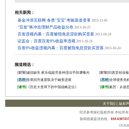
相关新闻：
基金冲浪互联网 各类"宝宝"考验渠道变革
·
2013-11-01
“百发”将冲击理财产品收益分布
·
2013-10-25
百发违规内幕：百度被指免息贷款购买货基
·
2013-10-24
证监会：百度百发8%收益率违规
·
2013-10-24
百发8%收益违规内幕：百度被指免息贷款买货基
·
2013-10-24
频道精选：
·
·
[财智]
诚信缺失 家乐福超市多种违法手段遭曝光
[财智]
归真堂创业板
·
·
[思想]
投资回升速度取决于融资进展
[思想]
全球债务危机
·
·
[读书]
《历史大变局下的中国战略定位》
[读书]
秦厉：从迷
关于我们
|
版权
经济参考报社版权所有 本站所
新闻线索提供热线：
010-6307437
JJCKB