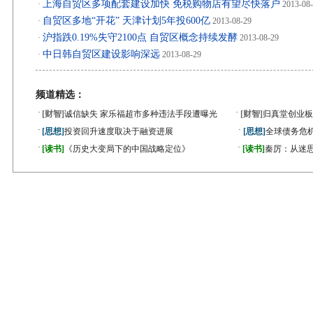
上海自贸区多项配套建设加快 免税购物店有望尽快落户
·
2013-08
自贸区多地“开花” 天津计划5年投600亿
·
2013-08-29
沪指跌0.19%失守2100点 自贸区概念持续发酵
·
2013-08-29
中日韩自贸区建设影响深远
·
2013-08-29
频道精选：
·
·
[财智]
诚信缺失 家乐福超市多种违法手段遭曝光
[财智]
归真堂创业板
·
·
[思想]
投资回升速度取决于融资进展
[思想]
全球债务危机
·
·
[读书]
《历史大变局下的中国战略定位》
[读书]
秦厉：从迷