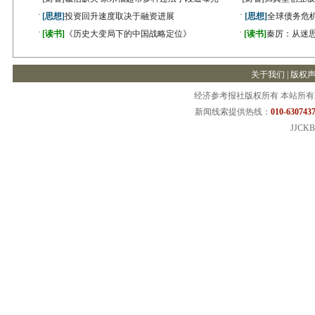
·
·
[思想]
投资回升速度取决于融资进展
[思想]
全球债务危机
·
·
[读书]
《历史大变局下的中国战略定位》
[读书]
秦厉：从迷
关于我们
|
版权
经济参考报社版权所有 本站所
新闻线索提供热线：
010-6307437
JJCKB