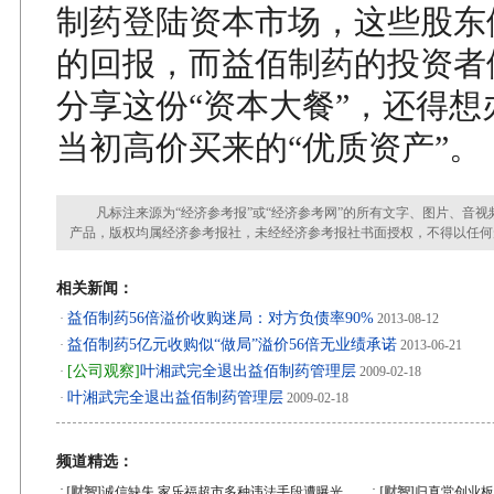
制药登陆资本市场，这些股东
的回报，而益佰制药的投资者
分享这份“资本大餐”，还得想
当初高价买来的“优质资产”。
凡标注来源为“经济参考报”或“经济参考网”的所有文字、图片、音视
产品，版权均属经济参考报社，未经经济参考报社书面授权，不得以任何
相关新闻：
益佰制药56倍溢价收购迷局：对方负债率90%
·
2013-08-12
益佰制药5亿元收购似“做局”溢价56倍无业绩承诺
·
2013-06-21
[公司观察]
叶湘武完全退出益佰制药管理层
·
2009-02-18
叶湘武完全退出益佰制药管理层
·
2009-02-18
频道精选：
·
·
[财智]
诚信缺失 家乐福超市多种违法手段遭曝光
[财智]
归真堂创业板