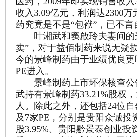
医药，2009年即实现销售收入3
收入3.09亿元，利润达2300
药究竟是不是“包袱”，已不言
叶湘武和窦啟玲夫妻间的这
卖”，对于益佰制药来说无疑
今的景峰制药由于业绩优良更
PE进入。
景峰制药上市环保核查公
武持有景峰制药33.21%股权
人。除此之外，还包括24位
及7家PE，分别是贵阳众诚投
股3.95%、贵阳黔景泰创业