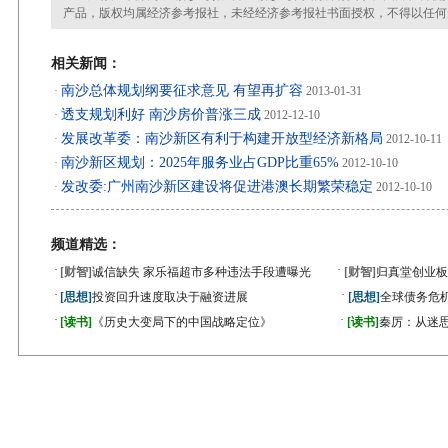
产品，版权均属经济参考报社，未经经济参考报社书面授权，不得以任何
相关新闻：
南沙总体规划纲要征求意见 有望再扩容
·
2013-01-31
透支规划利好 南沙房价普涨三成
·
2012-12-10
发展改革委：南沙新区有利于构建开放型经济新格局
·
2012-10-11
南沙新区规划：2025年服务业占GDP比重65%
·
2012-10-10
发改委:广州南沙新区建设将促进港澳长期繁荣稳定
·
2012-10-10
频道精选：
·
·
[财智]
诚信缺失 家乐福超市多种违法手段遭曝光
[财智]
归真堂创业板
·
·
[思想]
投资回升速度取决于融资进展
[思想]
全球债务危机
·
·
[读书]
《历史大变局下的中国战略定位》
[读书]
秦厉：从迷