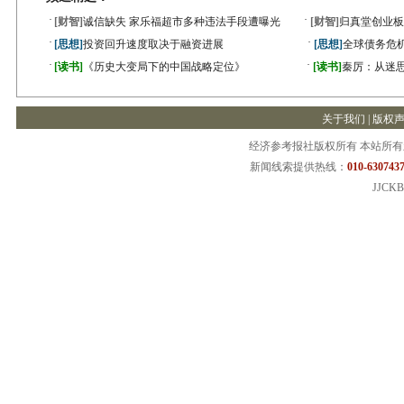
·
·
[财智]
诚信缺失 家乐福超市多种违法手段遭曝光
[财智]
归真堂创业板
·
·
[思想]
投资回升速度取决于融资进展
[思想]
全球债务危机
·
·
[读书]
《历史大变局下的中国战略定位》
[读书]
秦厉：从迷
关于我们
|
版权
经济参考报社版权所有 本站所
新闻线索提供热线：
010-6307437
JJCKB