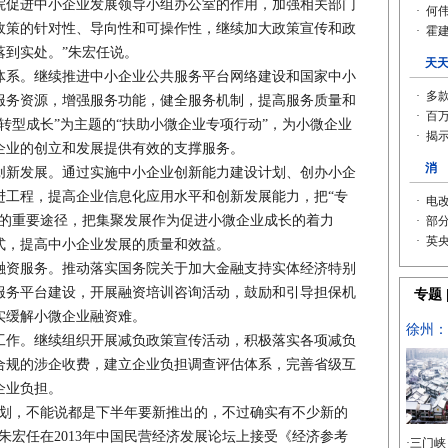
院促进中小企业发展领导小组办公室的作用，加强相关部门
政策的针对性、导向性和可操作性，继续加大政策宣传和政
落到实处。”朱宏任说。
系。继续推进中小企业公共服务平台网络建设和国家中小
服务资源，增强服务功能，健全服务机制，提高服务质量和
转型成长”为主题的“扶助小微企业专项行动”，为小微企业
企业的创立和发展提供有效的支撑服务。
新发展。通过实施中小企业创新能力建设计划、创办小企
进工程，提高企业信息化应用水平和创新发展能力，把“专
长的重要途径，把集聚发展作为促进小微企业成长的着力
式，提高中小企业发展的质量和效益。
资服务。推动落实国务院关于加大金融支持实体经济特别
服务平台建设，开展融资培训咨询活动，鼓励和引导担保机
实缓解小微企业融资难。
作。继续组织开展减负政策宣传活动，积极落实各项减负
合规的涉企收费，建立企业负担调查评估体系，完善省级互
企业负担。
，不能说都是下半年要新推出的，不过确实有不少新的
朱宏任在2013年中国民营经济发展论坛上接受《经济参考