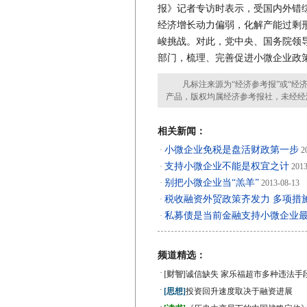
报》记者专访时表示，受国内外错
经济增长动力偏弱，化解产能过剩
峻挑战。对此，党中央、国务院领
部门，梳理、完善促进小微企业政
凡标注来源为“经济参考报”或“经济
产品，版权均属经济参考报社，未经经
相关新闻：
小微企业免税是盘活财政第一步
·
20
支持小微企业不能是权宜之计
·
2013
别把小微企业当“羔羊”
·
2013-08-13
税收融资外贸政策齐发力 多项措
·
私募债是当前金融支持小微企业
·
频道精选：
·
[财智]
诚信缺失 家乐福超市多种违法手
·
[思想]
投资回升速度取决于融资进展