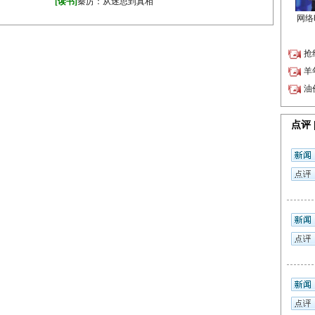
·
》
[读书]
秦厉：从迷思到真相