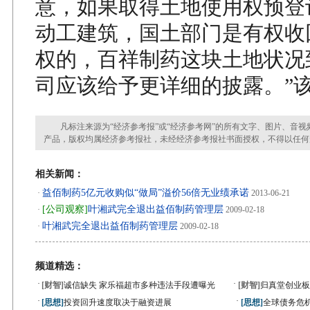
意，如果取得土地使用权预登
动工建筑，国土部门是有权收
权的，百祥制药这块土地状况
司应该给予更详细的披露。”
凡标注来源为“经济参考报”或“经济参考网”的所有文字、图片、音视
产品，版权均属经济参考报社，未经经济参考报社书面授权，不得以任何
相关新闻：
益佰制药5亿元收购似“做局”溢价56倍无业绩承诺
·
2013-06-21
[公司观察]
叶湘武完全退出益佰制药管理层
·
2009-02-18
叶湘武完全退出益佰制药管理层
·
2009-02-18
频道精选：
·
·
[财智]
诚信缺失 家乐福超市多种违法手段遭曝光
[财智]
归真堂创业板
·
·
[思想]
投资回升速度取决于融资进展
[思想]
全球债务危机