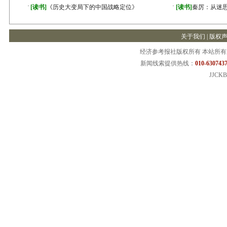
·
·
[读书]
《历史大变局下的中国战略定位》
[读书]
秦厉：从迷
关于我们
|
版权
经济参考报社版权所有 本站所
新闻线索提供热线：
010-6307437
JJCKB