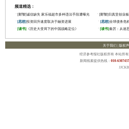
频道精选：
·
·
[财智]
诚信缺失 家乐福超市多种违法手段遭曝光
[财智]
归真堂创业板
·
·
[思想]
投资回升速度取决于融资进展
[思想]
全球债务危机
·
·
[读书]
《历史大变局下的中国战略定位》
[读书]
秦厉：从迷
关于我们
|
版权
经济参考报社版权所有 本站所
新闻线索提供热线：
010-6307437
JJCKB