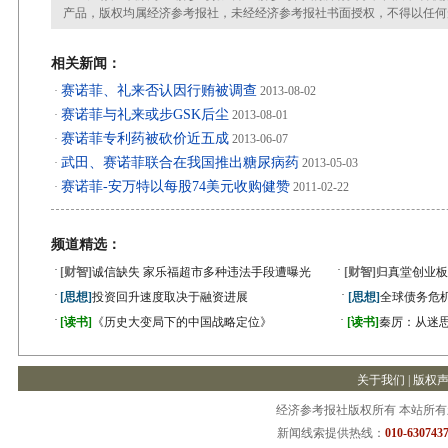
产品，版权均属经济参考报社，未经经济参考报社书面授权，不得以任何
相关新闻：
赛诺菲、礼来否认因行贿被调查
·
2013-08-02
赛诺菲与礼来或步GSK后尘
·
2013-08-01
赛诺菲专利药被砍价近五成
·
2013-06-07
武田、赛诺菲联合在我国推出糖尿病药
·
2013-05-03
赛诺菲-安万特以每股74美元收购健赞
·
2011-02-22
频道精选：
·
·
[财智]
诚信缺失 家乐福超市多种违法手段遭曝光
[财智]
归真堂创业板
·
·
[思想]
投资回升速度取决于融资进展
[思想]
全球债务危机
·
·
[读书]
《历史大变局下的中国战略定位》
[读书]
秦厉：从迷
关于我们
|
版权
经济参考报社版权所有 本站所
新闻线索提供热线：
010-6307437