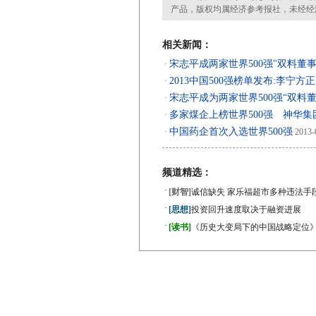
产品，版权均属经济参考报社，未经经
相关新闻：
宋志平成两家世界500强"双料董事
·
2013中国500强榜单发布:李宁方
·
宋志平成为两家世界500强“双料董
·
多家煤企上榜世界500强 神华集团
·
中国药企首次入选世界500强
·
2013-
频道精选：
·
[财智]
诚信缺失 家乐福超市多种违法手
·
[思想]
投资回升速度取决于融资进展
·
[读书]
《历史大变局下的中国战略定位