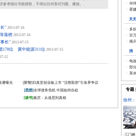
济参考报社书面授权，不得以任何形式刊载、播放。
长"
2013-07-16
正等落榜
2013-07-16
事长”
2013-07-15
178位 冀中能源311位
2013-07-15
07-12
·
段遭曝光
[财智]
归真堂创业板上市 “活熊取胆”引各界争议
·
[思想]
全球债务危机 中国如何自处
·
》
[读书]
秦厉：从迷思到真相