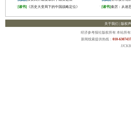
·
·
[读书]
《历史大变局下的中国战略定位》
[读书]
秦厉：从迷
关于我们
|
版权
经济参考报社版权所有 本站所
新闻线索提供热线：
010-6307437
JJCKB