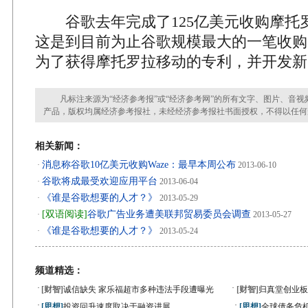
谷歌去年完成了125亿美元收购摩托
这是到目前为止谷歌规模最大的一笔收购
为了获得摩托罗拉移动的专利，并开发新
凡标注来源为“经济参考报”或“经济参考网”的所有文字、图片、音视
产品，版权均属经济参考报社，未经经济参考报社书面授权，不得以任何
相关新闻：
消息称谷歌10亿美元收购Waze：最早本周公布
·
2013-06-10
谷歌将成最受欢迎应用平台
·
2013-06-04
《谁是谷歌想要的人才？》
·
2013-05-29
[双语阅读]
谷歌广告业务遭美联邦贸易委员会调查
·
2013-05-27
《谁是谷歌想要的人才？》
·
2013-05-24
频道精选：
·
·
[财智]
诚信缺失 家乐福超市多种违法手段遭曝光
[财智]
归真堂创业板
·
·
[思想]
投资回升速度取决于融资进展
[思想]
全球债务危机