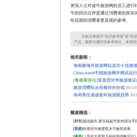
资深人士对途牛旅游网的员工进行
牛的回访点评是通过消费者的真实
给后面的消费者更直观的参考。
凡标注来源为“经济参考报”或“经济
产品，版权均属经济参考报社，未经经
相关新闻：
海南被海外旅游网站选为十佳旅
·
China.travel中国旅游网开网试运
·
[鲁榕看英伦]
英放宽对华旅游签证
·
旅游消费应从价格转向价值
·
2013-0
休闲养生渐成老年旅游新趋势
·
2013
频道精选：
·
[财智]
诚信缺失 家乐福超市多种违法手
·
[思想]
投资回升速度取决于融资进展
·
[读书]
《历史大变局下的中国战略定位