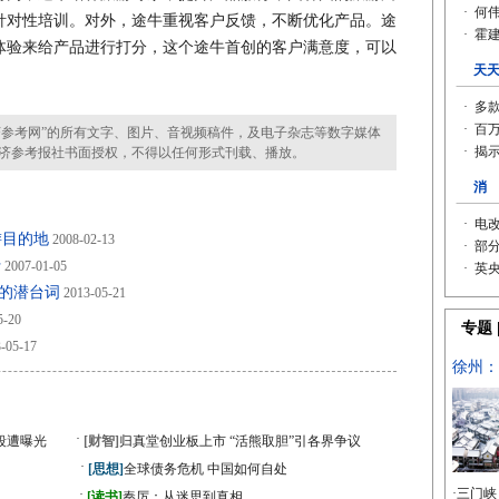
针对性培训。对外，途牛重视客户反馈，不断优化产品。途
体验来给产品进行打分，这个途牛首创的客户满意度，可以
参考网”的所有文字、图片、音视频稿件，及电子杂志等数字媒体
济参考报社书面授权，不得以任何形式刊载、播放。
游目的地
2008-02-13
行
2007-01-05
的潜台词
2013-05-21
5-20
-05-17
·
段遭曝光
[财智]
归真堂创业板上市 “活熊取胆”引各界争议
·
[思想]
全球债务危机 中国如何自处
·
》
[读书]
秦厉：从迷思到真相