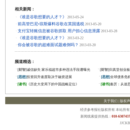
相关新闻：
《谁是谷歌想要的人才？》
·
2013-05-24
前高管巴尼•琼斯爆料谷歌在英国逃税
·
2013-05-20
支付宝转账信息被谷歌抓取 用户担心信息泄露
·
2013-03-28
《谁是谷歌想要的人才？》
·
2013-03-22
你会被谷歌的超难面试题难倒吗？
·
2013-03-20
频道精选：
·
·
[财智]
诚信缺失 家乐福超市多种违法手段遭曝光
[财智]
归真堂创业板
·
·
[思想]
投资回升速度取决于融资进展
[思想]
全球债务危机
·
·
[读书]
《历史大变局下的中国战略定位》
[读书]
秦厉：从迷
关于我们
|
版权
经济参考报社版权所有 本站所
新闻线索提供热线：
010-6307437
JJCKB