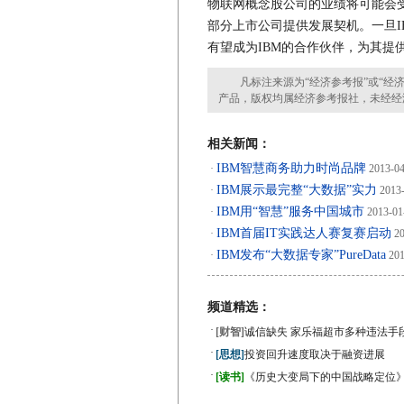
物联网概念股公司的业绩将可能会受
部分上市公司提供发展契机。一旦I
有望成为IBM的合作伙伴，为其提
凡标注来源为“经济参考报”或“经济
产品，版权均属经济参考报社，未经经
相关新闻：
IBM智慧商务助力时尚品牌
·
2013-04
IBM展示最完整“大数据”实力
·
2013-
IBM用“智慧”服务中国城市
·
2013-01
IBM首届IT实践达人赛复赛启动
·
20
IBM发布“大数据专家”PureData
·
201
频道精选：
·
[财智]
诚信缺失 家乐福超市多种违法手
·
[思想]
投资回升速度取决于融资进展
·
[读书]
《历史大变局下的中国战略定位