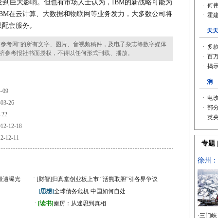
到巨大影响。但也有市场人士认为，IBM的新战略可能为
BM在云计算、大数据和物联网等业务发力，大多数公司将
供配套服务。
参考网”的所有文字、图片、音视频稿件，及电子杂志等数字媒体
济参考报社书面授权，不得以任何形式刊载、播放。
-09
03-26
-22
12-12-18
2-12-11
·
段遭曝光
[财智]
归真堂创业板上市 “活熊取胆”引各界争议
·
[思想]
全球债务危机 中国如何自处
·
》
[读书]
秦厉：从迷思到真相