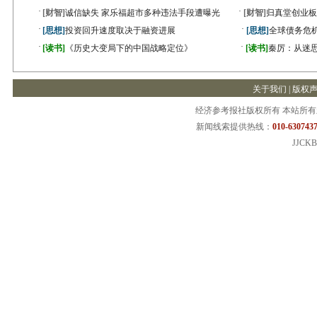
·
·
[财智]
诚信缺失 家乐福超市多种违法手段遭曝光
[财智]
归真堂创业板
·
·
[思想]
投资回升速度取决于融资进展
[思想]
全球债务危机
·
·
[读书]
《历史大变局下的中国战略定位》
[读书]
秦厉：从迷
关于我们
|
版权
经济参考报社版权所有 本站所
新闻线索提供热线：
010-6307437
JJCKB