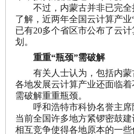
不过，内蒙古并非已完全
了解，近两年全国云计算产业“
已有20多个省区市公布了云
划。
重重“瓶颈”需破解
有关人士认为，包括内蒙
各地发展云计算产业还面临着
需破解重重瓶颈。
呼和浩特市科协名誉主席
当前全国许多地方紧锣密鼓建设
相互竞争使得各地原本的一些