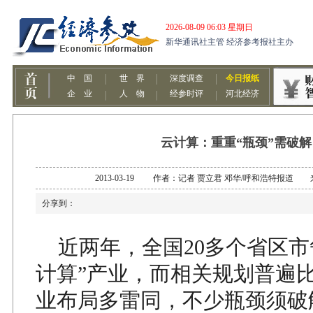
云计算：重重“瓶颈”需破解
2013-03-19 作者：记者 贾立君 邓华/呼和浩特报道
分享到：
近两年，全国20多个省区市
计算”产业，而相关规划普遍
业布局多雷同，不少瓶颈须破