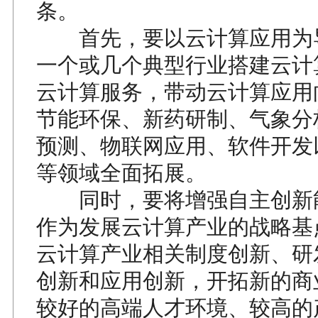
条。
首先，要以云计算应用为
一个或几个典型行业搭建云计
云计算服务，带动云计算应用
节能环保、新药研制、气象分
预测、物联网应用、软件开发
等领域全面拓展。
同时，要将增强自主创新
作为发展云计算产业的战略基
云计算产业相关制度创新、研
创新和应用创新，开拓新的商
较好的高端人才环境、较高的