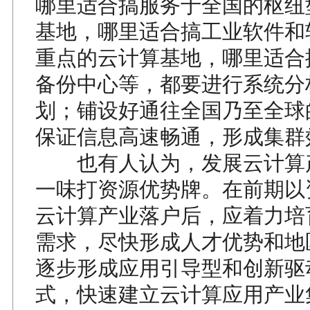
哪里适合搞服务于全国的枢纽
基地，哪里适合搞工业软件和
重点的云计算基地，哪里适合
备份中心等，都要进行系统分
划；铺设好通往全国乃至全球
保证信息高速畅通，形成集群
也有人认为，发展云计算
一味打资源优势牌。在前期以
云计算产业落户后，应着力培
需求，尽快形成人才优势和地
逐步形成应用引导型和创新驱
式，快速建立云计算应用产业