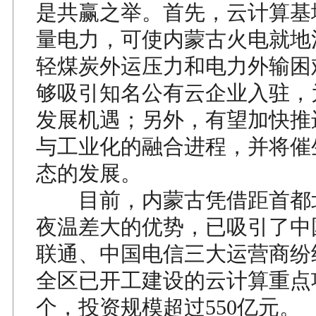
是共赢之举。首先，云计算基
量电力，可使内蒙古火电就地
轻煤炭外运压力和电力外输困
够吸引知名公有云企业入驻，
发展机遇；另外，有望加快推
与工业化的融合进程，并将催
态的发展。
目前，内蒙古凭借距首都
夜温差大的优势，已吸引了中
联通、中国电信三大运营商纷
全区已开工建设的云计算重点
个，投资规模超过550亿元。