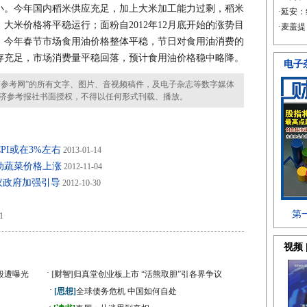
小。今年国内稻米供应充足，加上大米加工能力过剩，稻米
大米价格将平稳运行；面粉自2012年12月底开始的涨势目
；今年春节市场食用油价格整体平稳，节日对食用油消费的
存充足，市场消费量平稳回落，预计食用油价格稳中略降。
参考网”的所有文字、图片、音视频稿件，及电子杂志等数字媒体
济参考报社书面授权，不得以任何形式刊载、播放。
PI或在3%左右
2013-01-14
动蔬菜价格上涨
2012-11-04
议政府加强引导
2012-10-30
1
·
段遭曝光
[财智]
归真堂创业板上市 “活熊取胆”引各界争议
·
[思想]
全球债务危机 中国如何自处