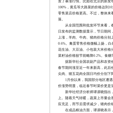
发了暴涨行情。比如在北京的新发
100%，黄瓜等大路菜的价格达到
零售菜店价格更高。不过，整体来
落。
从全国范围和批发环节来看，春节
日发布的监测数据显示，节日期间
上涨，羊肉、牛肉、猪肉价格分别上涨1
0.6%。禽蛋零售价格微幅上扬，白
花生油、大豆油、小包装大米价格分别
菜籽油价格较节前略降0.2%。食
据新华社全国农副产品和农资价
春节期间涨至近一年来新高，此后价
尖肉、猪五花肉全国日均价分别下降1.
1月份以来，我国部分地区遭遇
价涨势明显，临近春节时菜价更是
新华社经济分析师谭谟晓指出，
上。随着天气转暖，蔬菜上市量会
应充足，而节后需求减少，猪肉价
在成品粮油方面，谭谟晓表示，