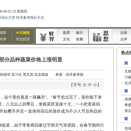
部分品种蔬菜价格上涨明显
记者 孙韶华 实习生 周文其/北京报道 来源：经济参考报
【字号
大
中
小
】
，这个菜价真是一路飙升”。“春节也过完了，菜价能下来
菜，八元以上四季豆，拿根莴苣直接十元，一小把香菜四
前开始攀升并且一直保持高位的菜价成为不少人节后热议的
蔬菜，由于零售商回家过节和天气等原因，在春节期间引