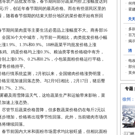
地等农产品批发市场，春节期间部分蔬菜均价上涨幅度达到
10元/斤，创近年春节期间的最高价格。而在有些居民区里的
看，随着春节假期的结束大部分地区的菜价都开始有所回
期间菜肉蛋等主要生活必需品上涨幅度不大。商务部16
，全国36个大中城市，与节前一周相比，肉类批发价格小幅
.9%、1.3%和0.9%。18种蔬菜平均批发价格上涨
条鸡、鸡蛋价格均上涨0.3%。粮油类零售价格稳中有升，
上涨0.3%、0.2%和0.2%，小包装面粉价格运行平稳，
糖零售价格持平。
格行情系统监测，2月初以来，全国猪肉价格涨势明显，
格呈现加速回落态势。与2月9日相比，2月17日，猪后臀
7%、2.3%。
雾霾及雨雪降温天气，这给蔬菜生产和运输带来影响，菜
呈加速上涨态势。
尽管节后蔬菜价格普降，但多数蔬菜价格仍在每斤2元以
逐步增加，价格将出现季节性回落。此外，当前猪肉市场供
格将继续回落。
春节前国内大米和面粉市场需求均比较旺盛，但相比面粉