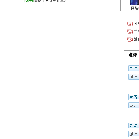
·
》
[读书]
秦厉：从迷思到真相