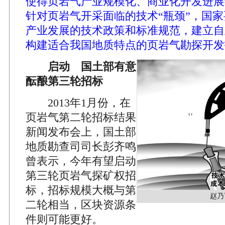
使得页岩气产业规模化、商业化开发进展
针对页岩气开采面临的技术“瓶颈”，国
产业发展的技术政策和标准规范，建立自
构建适合我国地质特点的页岩气勘探开发
启动 国土部有意
酝酿第三轮招标
2013年1月份，在
页岩气第二轮招标结果
新闻发布会上，国土部
地质勘查司司长彭齐鸣
曾表示，今年有望启动
第三轮页岩气探矿权招
标，招标规模大概与第
赵乃
二轮相当，区块资源条
件则可能更好。