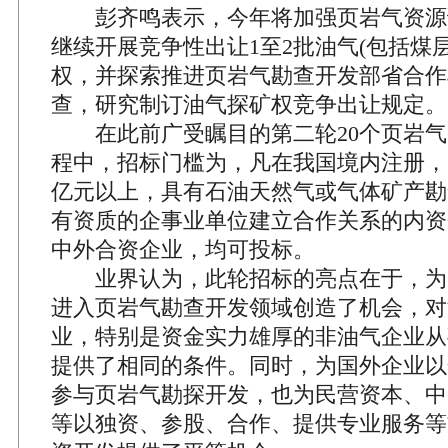
彭齐鸣表示，今年将加强页岩气资源
继续开展竞争性出让1至2批油气(包括煤
权，并探索推进页岩气勘查开发部省合作
查，研究制订油气探矿权竞争出让规定。
在此前广受瞩目的第二轮20个页岩气
程中，招标门槛为，凡在我国境内注册，
亿元以上，具有石油天然气或气体矿产勘
有资质的企事业单位建立合作关系的内资
中外合资企业，均可投标。
业界认为，此轮招标的亮点在于，为
进入页岩气勘查开发领域创造了机会，对
业，特别是资金实力雄厚的非油气企业从
提供了相同的条件。同时，为国外企业以
参与页岩气勘探开发，也为民营资本、中
等以独资、参股、合作、提供专业服务等