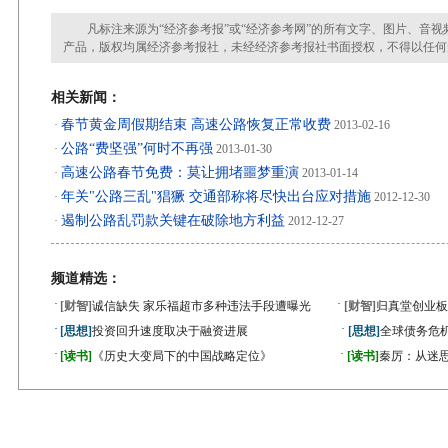
凡标注来源为“经济参考报”或“经济参考网”的所有文字、图片、音视
产品，版权均属经济参考报社，未经经济参考报社书面授权，不得以任何
相关新闻：
春节黄金周假期结束 高速公路恢复正常收费
·
2013-02-16
公路“费坚强”何时不再强
·
2013-01-30
高速公路春节免费：莫让拥堵噩梦重演
·
2013-01-14
年关"公路三乱"猖獗 交通部称将尽快出台应对措施
·
2012-12-30
遏制公路乱罚款关键在破除地方利益
·
2012-12-27
频道精选：
·
·
[财智]
诚信缺失 家乐福超市多种违法手段遭曝光
[财智]
归真堂创业板
·
·
[思想]
投资回升速度取决于融资进展
[思想]
全球债务危机
·
·
[读书]
《历史大变局下的中国战略定位》
[读书]
秦厉：从迷