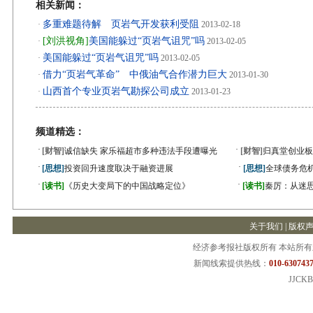
相关新闻：
多重难题待解 页岩气开发获利受阻
·
2013-02-18
[刘洪视角]
美国能躲过“页岩气诅咒”吗
·
2013-02-05
美国能躲过“页岩气诅咒”吗
·
2013-02-05
借力“页岩气革命” 中俄油气合作潜力巨大
·
2013-01-30
山西首个专业页岩气勘探公司成立
·
2013-01-23
频道精选：
·
·
[财智]
诚信缺失 家乐福超市多种违法手段遭曝光
[财智]
归真堂创业板
·
·
[思想]
投资回升速度取决于融资进展
[思想]
全球债务危机
·
·
[读书]
《历史大变局下的中国战略定位》
[读书]
秦厉：从迷
关于我们
|
版权
经济参考报社版权所有 本站所
新闻线索提供热线：
010-6307437
JJCKB