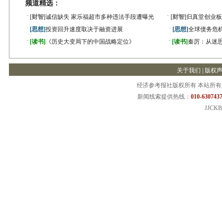
频道精选：
·
·
[财智]
诚信缺失 家乐福超市多种违法手段遭曝光
[财智]
归真堂创业板
·
·
[思想]
投资回升速度取决于融资进展
[思想]
全球债务危机
·
·
[读书]
《历史大变局下的中国战略定位》
[读书]
秦厉：从迷
关于我们
|
版权
经济参考报社版权所有 本站所
新闻线索提供热线：
010-6307437
JJCKB