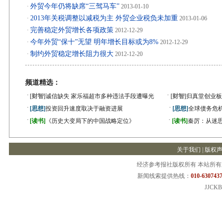
外贸今年仍将缺席“三驾马车”
·
2013-01-10
2013年关税调整以减税为主 外贸企业税负未加重
·
2013-01-06
完善稳定外贸增长各项政策
·
2012-12-29
今年外贸“保十”无望 明年增长目标或为8%
·
2012-12-29
制约外贸稳定增长阻力很大
·
2012-12-20
频道精选：
·
·
[财智]
诚信缺失 家乐福超市多种违法手段遭曝光
[财智]
归真堂创业板
·
·
[思想]
投资回升速度取决于融资进展
[思想]
全球债务危机
·
·
[读书]
《历史大变局下的中国战略定位》
[读书]
秦厉：从迷
关于我们
|
版权
经济参考报社版权所有 本站所
新闻线索提供热线：
010-6307437
JJCKB