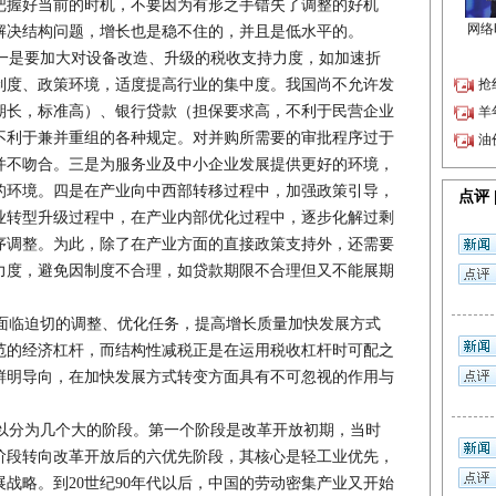
把握好当前的时机，不要因为有形之手错失了调整的好机
解决结构问题，增长也是稳不住的，并且是低水平的。
是要加大对设备改造、升级的税收支持力度，如加速折
制度、政策环境，适度提高行业的集中度。我国尚不允许发
期长，标准高）、银行贷款（担保要求高，不利于民营企业
不利于兼并重组的各种规定。对并购所需要的审批程序过于
并不吻合。三是为服务业及中小企业发展提供更好的环境，
的环境。四是在产业向中西部转移过程中，加强政策引导，
业转型升级过程中，在产业内部优化过程中，逐步化解过剩
序调整。为此，除了在产业方面的直接政策支持外，还需要
力度，避免因制度不合理，如贷款期限不合理但又不能展期
临迫切的调整、优化任务，提高增长质量加快发展方式
范的经济杠杆，而结构性减税正是在运用税收杠杆时可配之
鲜明导向，在加快发展方式转变方面具有不可忽视的作用与
分为几个大的阶段。第一个阶段是改革开放初期，当时
阶段转向改革开放后的六优先阶段，其核心是轻工业优先，
战略。到20世纪90年代以后，中国的劳动密集产业又开始