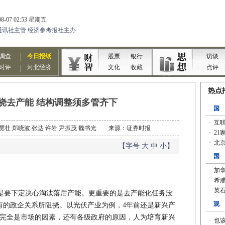
挠去产能 结构调整须多管齐下
宁 贾壮 郑晓波 张达 许岩 尹振茂 魏书光 来源：证券时报
【字号
大
中
小
】
要下定决心淘汰落后产能。更重要的是去产能化任务没
有的政企关系所阻挠。以光伏产业为例，4年前还是新兴产
不完全是市场的因素，还有各级政府的原因，人为培育新兴