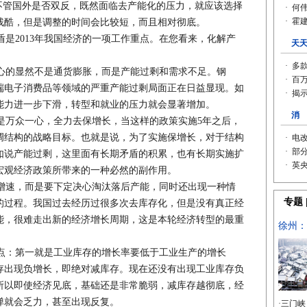
不管国外是否双反，既然面临去产能化的压力，就应该选择
残酷，但是调整的时间会比较短，而且相对彻底。
是2013年我国经济的一项工作重点。在您看来，化解产
的显然不是通货膨胀，而是产能过剩和需求不足。钢
端电子消费品等领域的严重产能过剩局面正在日益显现。如
能力进一步下滑，转型和就业的压力就会显著增加。
是万众一心，全力去保增长，当这样的政策实施5年之后，
调结构的战略目标。也就是说，为了实施保增长，对于结构
如说产能过剩，这里面有长期矛盾的积累，也有长期实施扩
宏观经济政策所带来的一种必然的副作用。
速，而是要下定决心淘汰落后产能，同时还出现一种情
的过程。我国过去经历过很多次去库存化，但是没有真正经
能，很难走出新的经济增长周期，这是本轮经济转型的最重
：第一就是工业库存的增长率要低于工业生产的增长
存出现负增长，即绝对减库存。现在还没有出现工业库存负
所以即使经济见底，基础还是非常脆弱，减库存越彻底，经
弹就会乏力，甚至出现反复。