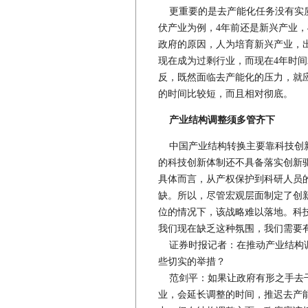
更重要的是去产能化任务没有实质
伏产业为例，4年前还是新兴产业
政府的原因，人为培育新兴产业，出
现在成为过剩行业，而现在4年时
反，既然面临去产能化的压力，就
的时间比较短，而且相对彻底。
产业结构调整须多管齐下
中国产业结构转换主要靠科技创新
的科技创新体制还不具备落实创新
具体而言，从产权保护到科研人员
缺。所以，尽管宏观层面制定了创
位的情况下，该战略难以落地。科
我们现在缺乏这种氛围，我们需要
证券时报记者：在推动产业结构调
些切实的举措？
范剑平：如果让政府有形之手去干
业，会延长调整的时间，推迟去产