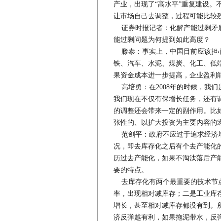
产业，出现了“高水平”重复建设。
让市场自己去调整，过程可能比较
证券时报记者：化解产能过剩矛盾
能过剩问题为何提到如此高度？
滕泰：事实上，中国目前应该担心
铁、汽车、水泥、煤炭、化工、低
果资金成本进一步提高，企业盈利
高培勇：在2008年的时候，我们
我们现在不仅有保增长任务，还有
的调整还会带来一定的副作用。比
张性的、以扩大投资为主要内容的
范剑平：政府不应过于追求经济增
况，即去库存化之后有个去产能化
历过去产能化，如果不淘汰落后产
要的特点。
去库存化有两个最重要的技术节点
率，出现相对减库存；二是工业库
增长，甚至相对减库存都没有到。
济反弹越有利，如果拖泥带水，反