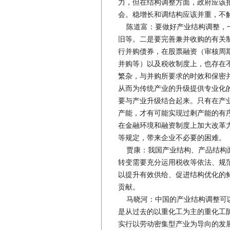
力，但在结构调整方面，政府应该
会。稳增长和调结构应该并重，不
陈道富：要做好产业结构调整，一
旧等。二是要完善兼并收购的有关
行并购债券，在股票融资（审核周
并购等）以及税收制度上，也存在
繁杂，与并购所要求的时效和保密
从而为传统产业的升级提供专业化
要与产业升级结合起来。只有在产
产能，才有可能实现过剩产能的有
在金融环境和融资制度上加大改革
等规定，带来企业不必要的困难。
贾康：我国产业结构、产品结构面
转变需要充分运用税收等依法、规
以提升有效供给、促进结构优化的
贡献。
马晓河：中国的产业结构调整可以
是从过去的以重化工为主的重化工
实行以劳动密集型产业为导向的发展