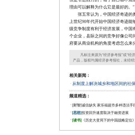
理由可以解释为什么它是最好的。”
张五常认为，中国经济奇迹的奥
上世纪90年代开始中国经济奇迹能
级竞争制度有利于经济发展，中国
个企业，县际之间的竞争好像公司
府要从商业机构的角度考虑怎么来分
凡标注来源为“经济参考报”或“经济
产品，版权均属经济参考报社，未经经
相关新闻：
从制度上解决城乡和地区间的社
·
频道精选：
·
[财智]
诚信缺失 家乐福超市多种违法手
·
[思想]
投资回升速度取决于融资进展
·
[读书]
《历史大变局下的中国战略定位