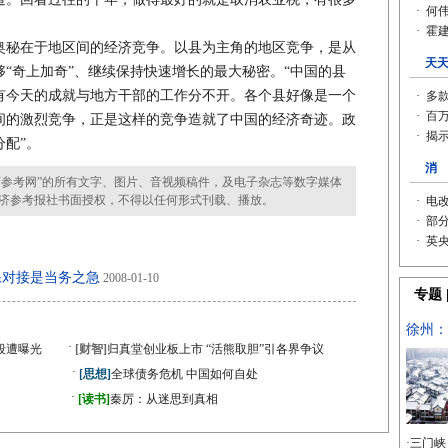
秘在于地区间的经济竞争。以县为主角的地区竞争，是从
够“奇上加奇”、继续保持快速增长的最大秘密。“中国的县
有今天的成就与地方干部的工作分不开。各个县好像是一个
间的激烈竞争，正是这样的竞争造就了中国的经济奇迹。政
配”。
参考网”的所有文字、图片、音视频稿件，及电子杂志等数字媒体
济参考报社书面授权，不得以任何形式刊载、播放。
保对接是当务之急
2008-01-10
·
段遭曝光
[财智]
归真堂创业板上市 “活熊取胆”引各界争议
·
[思想]
全球债务危机 中国如何自处
·
》
[读书]
秦厉：从迷思到真相