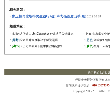
相关新闻：
史玉柱再度增持民生银行A股 卢志强首度出手H股
·
2012-10-09
频道精选：
·
·
[财智]
诚信缺失 家乐福超市多种违法手段遭曝光
[财智]
归真堂创业板
·
·
[思想]
投资回升速度取决于融资进展
[思想]
全球债务危机
·
·
[读书]
《历史大变局下的中国战略定位》
[读书]
秦厉：从迷
关于我们
|
版面
经济参考报社版权所有 本
新闻线索提供热线：
010-63074375
Copyright 2000-2010 XINHU