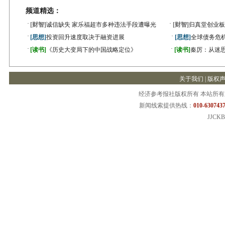
频道精选：
·
·
[财智]
诚信缺失 家乐福超市多种违法手段遭曝光
[财智]
归真堂创业板
·
·
[思想]
投资回升速度取决于融资进展
[思想]
全球债务危机
·
·
[读书]
《历史大变局下的中国战略定位》
[读书]
秦厉：从迷
关于我们
|
版权
经济参考报社版权所有 本站所
新闻线索提供热线：
010-6307437
JJCKB