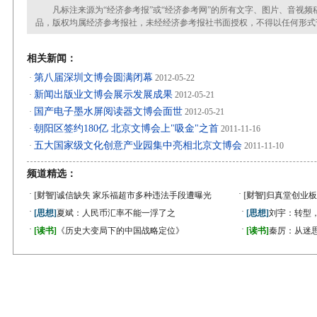
凡标注来源为“经济参考报”或“经济参考网”的所有文字、图片、音视频
品，版权均属经济参考报社，未经经济参考报社书面授权，不得以任何形式
相关新闻：
第八届深圳文博会圆满闭幕
·
2012-05-22
新闻出版业文博会展示发展成果
·
2012-05-21
国产电子墨水屏阅读器文博会面世
·
2012-05-21
朝阳区签约180亿 北京文博会上"吸金"之首
·
2011-11-16
五大国家级文化创意产业园集中亮相北京文博会
·
2011-11-10
频道精选：
·
·
[财智]
诚信缺失 家乐福超市多种违法手段遭曝光
[财智]
归真堂创业板
·
·
[思想]
夏斌：人民币汇率不能一浮了之
[思想]
刘宇：转型
·
·
[读书]
《历史大变局下的中国战略定位》
[读书]
秦厉：从迷