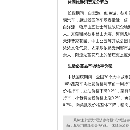
休闲旅游消费充分释放
长假期间，自驾游、红色游、徒步健
辆汽车，超过景区停车场容量近一倍，
白洋淀、狼牙山五壮士等抗战纪念地游
人。东莞谢岗徒步登山大赛、河南龙
天津曹家花园、中山公园等开放公园
浓浓文化气息。农家乐依然受到都市
余人，阳澄湖莲花岛上的蟹庄更是座
生活必需品市场物丰价稳
中秋国庆期间，全国36个大中城市
18种蔬菜平均批发价格与节前一周
价格持平，豆油价格下降0.2%，菜
持平，小包装面粉价格上涨0.2%。
0.2%。肉类批发价格整体下降，猪肉、
凡标注来源为“经济参考报”或“经济参
品，版权均属经济参考报社，未经经济参