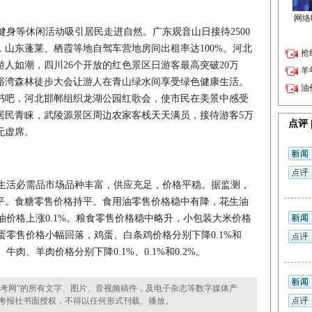
身等休闲活动吸引居民走进自然。广东观音山日接待2500
山东蓬莱、栖霞等地自驾车营地房间出租率达100%。河北
人如潮，四川26个开放的红色景区日游客最高突破20万
峪湾森林徒步大会让游人在青山绿水间享受绿色健康生活。
书吧，河北邯郸组织龙湖公园红歌会，使市民在美景中感受
居民青睐，武陵源景区周边农家客栈天天满员，接待游客5万
无虚席。
生活必需品市场品种丰富，供应充足，价格平稳。据监测，
持平。食糖零售价格持平。食用油零售价格稳中有降，花生油
籽油价格上涨0.1%。粮食零售价格稳中略升，小包装大米价格
禽蛋零售价格小幅回落，鸡蛋、白条鸡价格分别下降0.1%和
牛肉、羊肉价格分别下降0.1%、0.1%和0.2%。
考网”的所有文字、图片、音视频稿件，及电子杂志等数字媒体产
考报社书面授权，不得以任何形式刊载、播放。