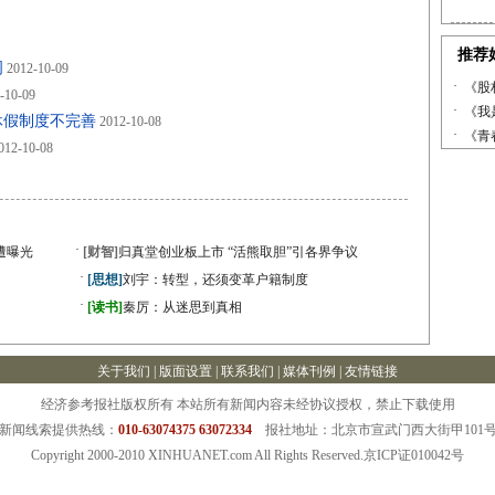
周
2012-10-09
-10-09
休假制度不完善
2012-10-08
012-10-08
·
遭曝光
[财智]
归真堂创业板上市 “活熊取胆”引各界争议
·
[思想]
刘宇：转型，还须变革户籍制度
·
[读书]
秦厉：从迷思到真相
关于我们
|
版面设置
| 联系我们 |
媒体刊例
|
友情链接
经济参考报社版权所有 本站所有新闻内容未经协议授权，禁止下载使用
新闻线索提供热线：
010-63074375 63072334
报社地址：北京市宣武门西大街甲101
Copyright 2000-2010 XINHUANET.com All Rights Reserved.京ICP证010042号