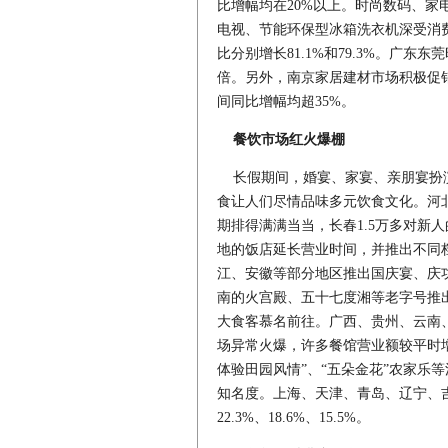
比增幅均在20%以上。时尚数码、
电视、节能环保型冰箱洗衣机深受消
比分别增长81.1%和79.3%。广
倍。另外，南京家居建材市场积极促
间同比增幅均超35%。
餐饮市场红火爆棚
长假期间，婚宴、家宴、亲朋宴扮演
食让人们尽情品味多元饮食文化。河
期排得满满当当，长春1.5万多对新
地的饭店延长营业时间，并推出不同
江、安徽等部分地区推出国庆宴、庆
南的火宫殿、五十七度湘等老字号推
大食客慕名前往。广西、贵州、云南
场异常火爆，许多餐馆营业额较平时
体验田园风情”、“五朵金花”农家乐
知名度。上海、天津、青岛、辽宁、吉林
22.3%、18.6%、15.5%。