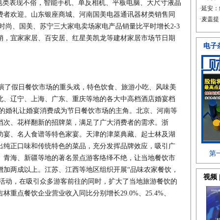
家电类表现不俗，智能手机、单反相机、平板电脑、大尺寸液晶
费者欢迎。山东银座商城、河南国美电器通讯器材类销售同
东东莞时尚、国美、苏宁三大家电卖场家电产品销量比平时增长2-3
销，宜家家居、百安居、红星美凯龙等建材家居市场节日期
了假日餐饮市场的重头戏，特色饮食、旅游小吃、风味美
北、辽宁、上海、广东、重庆等地的各大中高档酒店婚宴档
人的婚礼让婚宴消费成为节日餐饮市场的主角。北京、河南等
档次、花样翻新的招牌菜，满足了广大消费者的需求。浙
功宴、名人食谱等特色家宴。天津的津菜典藏、起士林及湖
出纯正口味和传统特色的菜品，充分发挥品牌效应，吸引广
、青海、新疆等地的著名景点游客络绎不绝，让当地餐饮市
增加两成以上。江苏、江西等地区组织开展“品味农家餐饮，
等活动，在吸引众多游客前往的同时，扩大了当地旅游餐饮的
重点餐饮企业营业收入同比分别增长29.0%、25.4%、