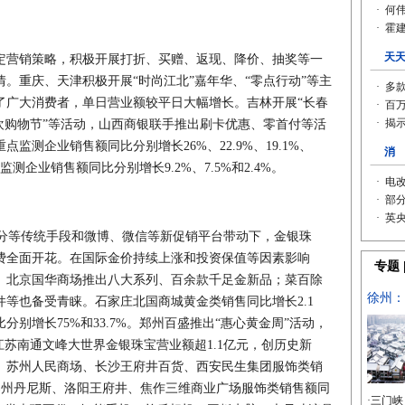
定营销策略，积极开展打折、买赠、返现、降价、抽奖等一
。重庆、天津积极开展“时尚江北”嘉年华、“零点行动”等主
了广大消费者，单日营业额较平日大幅增长。吉林开展“长春
欢购物节”等活动，山西商银联手推出刷卡优惠、零首付等活
监测企业销售额同比分别增长26%、22.9%、19.1%、
监测企业销售额同比分别增长9.2%、7.5%和2.4%。
等传统手段和微博、微信等新促销平台带动下，金银珠
费全面开花。在国际金价持续上涨和投资保值等因素影响
。北京国华商场推出八大系列、百余款千足金新品；菜百除
等也备受青睐。石家庄北国商城黄金类销售同比增长2.1
别增长75%和33.7%。郑州百盛推出“惠心黄金周”活动，
江苏南通文峰大世界金银珠宝营业额超1.1亿元，创历史新
。苏州人民商场、长沙王府井百货、西安民生集团服饰类销
%。郑州丹尼斯、洛阳王府井、焦作三维商业广场服饰类销售额同