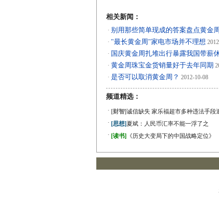
相关新闻：
别用那些简单现成的答案盘点黄金
·
"最长黄金周"家电市场并不理想
·
2012
国庆黄金周扎堆出行暴露我国带薪
·
黄金周珠宝金货销量好于去年同期
·
2
是否可以取消黄金周？
·
2012-10-08
频道精选：
·
[财智]
诚信缺失 家乐福超市多种违法手段
·
[思想]
夏斌：人民币汇率不能一浮了之
·
[读书]
《历史大变局下的中国战略定位》