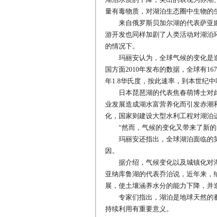
量有毒物质，对湖泊生态圈中生物的
来自俄罗斯贝加尔湖的代表萨亚娜
游开发也同样加剧了人类活动对湖泊
的情况下。
玛丽安认为，全球气候的变化是造
国方面2010年发布的数据，全球有16
年1.8华氏度，按此速率，到本世纪
日本琵琶湖的代表焦春萌博士对此深
业发展造成湖水富营养化而引发赤潮
化，国家则建设大型水利工程对湖泊
“然而，气候的变化又带来了新的问
玛丽安还指出，全球湖泊面临的第
因。
据介绍，气候变化以及城镇化对湖
亚纳库鲁湖的代表乔治说，近年来，
展，使土壤涵养水分的能力下降，并
专家们指出，湖泊是地球天然的蓄
持续利用有重要意义。