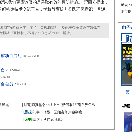
以我们更应该做的是采取有效的预防措施。”玛丽安提出，
组织搭建技术交流平台，学校教育提升公民环保意识，普通
考网”的所有文字、图片、音视频稿件，及电子杂志等数字媒体产
考报社书面授权，不得以任何形式刊载、播放。
考察项目启动
2012-08-06
平台
2012-04-18
-04-18
平台会员
2012-04-17
·
遭曝光
[财智]
归真堂创业板上市 “活熊取胆”引各界争议
·
[思想]
刘宇：转型，还须变革户籍制度
·
[读书]
秦厉：从迷思到真相