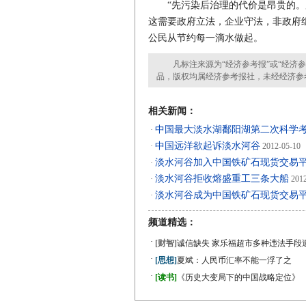
“先污染后治理的代价是昂贵的。所
这需要政府立法，企业守法，非政府
公民从节约每一滴水做起。
凡标注来源为“经济参考报”或“经济参
品，版权均属经济参考报社，未经经济参
相关新闻：
中国最大淡水湖鄱阳湖第二次科学
·
中国远洋欲起诉淡水河谷
·
2012-05-10
淡水河谷加入中国铁矿石现货交易
·
淡水河谷拒收熔盛重工三条大船
·
2012
淡水河谷成为中国铁矿石现货交易
·
频道精选：
·
[财智]
诚信缺失 家乐福超市多种违法手段
·
[思想]
夏斌：人民币汇率不能一浮了之
·
[读书]
《历史大变局下的中国战略定位》