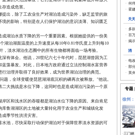
生存造成危害。
提出，除了工农业生产对湖泊造成污染外，缺乏监管的旅
环境的影响，特别是在人们保护湖泊的意识淡薄、知识匮乏
成湖泊水质下降的另一个重要因素。根据她提供的一份美
7个湖泊湖面温度的上升速度从每10年0.81华氏度上升到每10
中叶，淡水湖泊生态圈中的所有生物都将面临一场考验。
有体会。他说，20世纪六七十年代时，琵琶湖曾因为工
和蓝藻暴发。对此，日本地方政府通过立法控制湖水富营养
进行治理并取得了良好效果，成为世界湖泊治理的典范。
题，全球变暖使琵琶湖湖底沉积的磷再次被释放。”他说。
二大挑战是水位下降，这同时也是造成湖泊污染的一个原
岸区和浅水区的吞噬都是湖泊水位下降的原因。来自肯尼
纳库鲁湖湖区的土地被大量转化用于农业生产和城镇化发
造成季节性洪涝灾害。
水池，尽快采取行动保护湖泊对于保障世界淡水资源的可