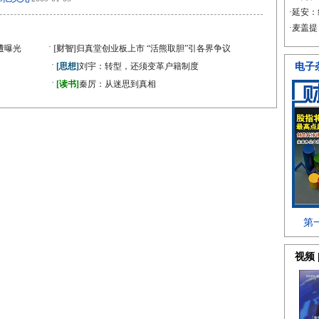
·
遭曝光
[财智]
归真堂创业板上市 “活熊取胆”引各界争议
·
[思想]
刘宇：转型，还须变革户籍制度
·
[读书]
秦厉：从迷思到真相