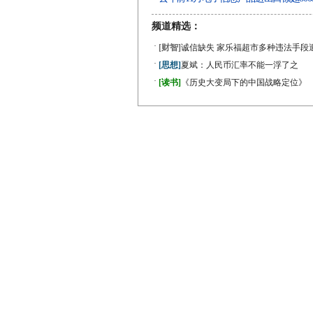
频道精选：
·
[财智]
诚信缺失 家乐福超市多种违法手段
·
[思想]
夏斌：人民币汇率不能一浮了之
·
[读书]
《历史大变局下的中国战略定位》