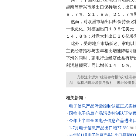
越南等新兴市场出口保持增长，出口
８．７％、２１．８％、２１．７％
然而，对欧洲市场出口却保持低迷状
一步恶化。对德国出口１３８亿美元
１４．８％；对意大利出口３６亿美
此外，受房地产市场低迷、家电以旧
主要经济指标与去年相比增速降幅明
下滑的同时，家电行业经济效益有所
利润总额累计同比增长１４．５％。
凡标注来源为“经济参考报”或“经济参
品，版权均属经济参考报社，未经经济参
相关新闻：
电子信息产品污染控制认证正式实
·
国推电子信息产品污染控制认证制
·
今年上半年全国电子信息产品进出
·
1-7月电子信息产品出口增37.3%
·
2010
去年前11月电子信息产品进出口额超800
·