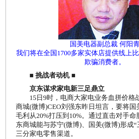
国美电器副总裁 何阳
我们将在全国1700多家实体店提供线上
欺骗消费者。
■
挑战者动机
■
京东谋求家电新三足鼎立
15日9时，电商大家电业务血拼价格
商城(微博)CEO刘强东昨日坦言，要将
毛利从20%打压到10%。通过直击对手
东商城能与苏宁(微博)、国美(微博)形成
三分家电零售渠道。