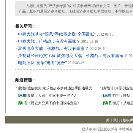
凡标注来源为“经济参考报”或“经济参考网”的所有文字、图片、音视
产品，版权均属经济参考报社，未经经济参考报社书面授权，不得以任何
相关新闻：
电商大战基金“跟风”手续费比拼“全国最低”
·
2012-08-16
电商大战：价格战：有没有赢家？
·
2012-08-16
聚焦电商大战：价格战：有没有赢家？
·
2012-08-16
央视财经评论文字稿-聚焦电商大战：价格战：有没有赢家？
·
201
电商应从“竞争”走向“竞合”
·
2012-08-16
频道精选：
·
·
[财智]
诚信缺失 家乐福超市多种违法手段遭曝光
[财智]
归真堂创业板
·
·
[思想]
夏斌：人民币汇率不能一浮了之
[思想]
刘宇：转型
·
·
[读书]
《历史大变局下的中国战略定位》
[读书]
秦厉：从迷
关于我们
|
版权
经济参考报社版权所有 本站所