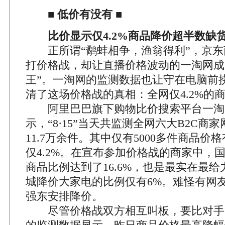
■
低价有没有
■
比价显示仅4.2%商品降价超半数缺
正所谓“鹬蚌相争，渔翁得利”，京东
打价格战，却让直播价格波动的一淘网成
王”。一淘网的监测数据也让守在电脑前
清了这场价格战的真相：全网仅4.2%的
阿里巴巴旗下购物比价搜索平台一淘
示，“8·15”当天共监测全网六大B2C商
11.7万余件。其中仅有5000多件商品价
仅4.2%。在宣布参加价格战的商家中，
商品比例达到了16.6%，也是最实在最
城降价大家电的比例仅有6%。难怪有网友
强东安排降价。
尽管价格战双方相互叫板，要比对手