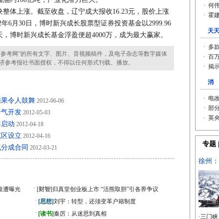
体上涨。截至收盘，辽宁成大报收16.23元，股价上涨
2年6月30日，博时新兴成长股票型证券投资基金以2999.96
天，博时新兴成长基金浮盈便超4000万，成为最大赢家。
参考网”的所有文字、图片、音视频稿件，及电子杂志等数字媒体
济参考报社书面授权，不得以任何形式刊载、播放。
结果令人鼓舞
2012-06-06
岩气开发
2012-05-03
年启动
2012-04-18
范区设立
2012-04-16
气分成合同
2012-03-21
·
段遭曝光
[财智]
归真堂创业板上市 “活熊取胆”引各界争议
·
[思想]
刘宇：转型，还须变革户籍制度
·
》
[读书]
秦厉：从迷思到真相