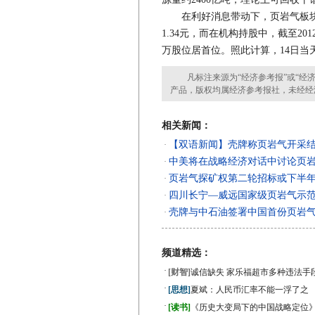
在利好消息带动下，页岩气板块整
1.34元，而在机构持股中，截至201
万股位居首位。照此计算，14日当
凡标注来源为“经济参考报”或“经济
产品，版权均属经济参考报社，未经经
相关新闻：
【双语新闻】壳牌称页岩气开采
·
中美将在战略经济对话中讨论页
·
页岩气探矿权第二轮招标或下半
·
四川长宁—威远国家级页岩气示
·
壳牌与中石油签署中国首份页岩
·
频道精选：
·
[财智]
诚信缺失 家乐福超市多种违法手
·
[思想]
夏斌：人民币汇率不能一浮了之
·
[读书]
《历史大变局下的中国战略定位