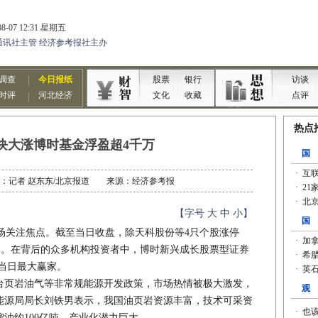
块大涨博时基金浮盈超4千万
 作者：记者 赵东东/北京报道 来源：经济参考报
【字号
大
中
小
】
场关注焦点。截至当日收盘，除天科股份等4只个股涨停
涨9%。在背后的众多机构投资者中，博时新兴成长股票型证券
为当日最大赢家。
页岩油气等非常规能源开发政策，市场热情被极大激发，
能源局局长刘铁男表示，我国油页岩资源丰富，技术可采资
馏油约100亿吨，产业化潜力巨大。