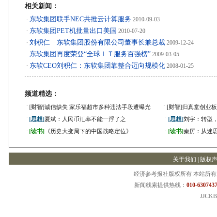
相关新闻：
东软集团联手NEC共推云计算服务
·
2010-09-03
东软集团PET机批量出口美国
·
2010-07-20
刘积仁 东软集团股份有限公司董事长兼总裁
·
2009-12-24
东软集团再度荣登“全球ＩＴ服务百强榜”
·
2009-03-05
东软CEO刘积仁：东软集团靠整合迈向规模化
·
2008-01-25
频道精选：
·
·
[财智]
诚信缺失 家乐福超市多种违法手段遭曝光
[财智]
归真堂创业板
·
·
[思想]
夏斌：人民币汇率不能一浮了之
[思想]
刘宇：转型
·
·
[读书]
《历史大变局下的中国战略定位》
[读书]
秦厉：从迷
关于我们
|
版权
经济参考报社版权所有 本站所
新闻线索提供热线：
010-6307437
JJCKB