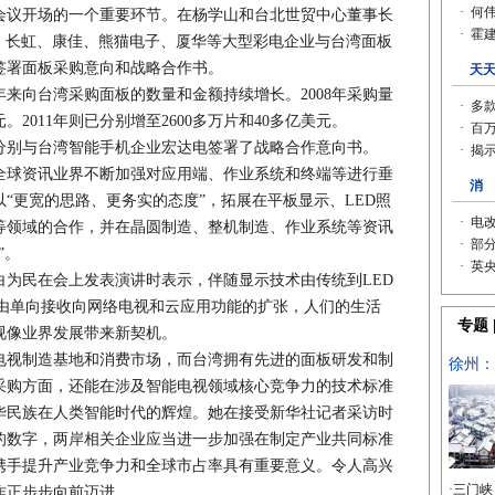
议开场的一个重要环节。在杨学山和台北世贸中心董事长
信、长虹、康佳、熊猫电子、厦华等大型彩电企业与台湾面板
签署面板采购意向和战略合作书。
向台湾采购面板的数量和金额持续增长。2008年采购量
元。2011年则已分别增至2600多万片和40多亿美元。
别与台湾智能手机企业宏达电签署了战略合作意向书。
球资讯业界不断加强对应用端、作业系统和终端等进行垂
“更宽的思路、更务实的态度”，拓展在平板显示、LED照
等领域的合作，并在晶圆制造、整机制造、作业系统等资讯
”。
民在会上发表演讲时表示，伴随显示技术由传统到LED
能由单向接收向网络电视和云应用功能的扩张，人们的生活
视像业界发展带来新契机。
视制造基地和消费市场，而台湾拥有先进的面板研发和制
采购方面，还能在涉及智能电视领域核心竞争力的技术标准
华民族在人类智能时代的辉煌。她在接受新华社记者采访时
的数字，两岸相关企业应当进一步加强在制定产业共同标准
携手提升产业竞争力和全球市占率具有重要意义。令人高兴
合作正步步向前迈进。