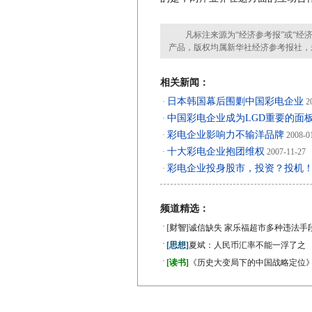
凡标注来源为“经济参考报”或“经济
产品，版权均属新华社经济参考报社，
相关新闻：
日本韩国幕后围剿中国彩电企业
·
20
中国彩电企业成为LGD重要的面
·
彩电企业影响力不输洋品牌
·
2008-0
十大彩电企业抱团维权
·
2007-11-27
彩电企业投身股市，投资？投机
·
频道精选：
·
[财智]
诚信缺失 家乐福超市多种违法手
·
[思想]
夏斌：人民币汇率不能一浮了之
·
[读书]
《历史大变局下的中国战略定位