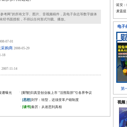
参考网”的所有文字、图片、音视频稿件，及电子杂志等数字媒体
未经书面授权，不得以任何形式刊载、播放。
08-07-01
板采购商
2008-05-29
1-18
！
2007-11-14
·
段遭曝光
[财智]
归真堂创业板上市 “活熊取胆”引各界争议
·
[思想]
刘宇：转型，还须变革户籍制度
·
》
[读书]
秦厉：从迷思到真相