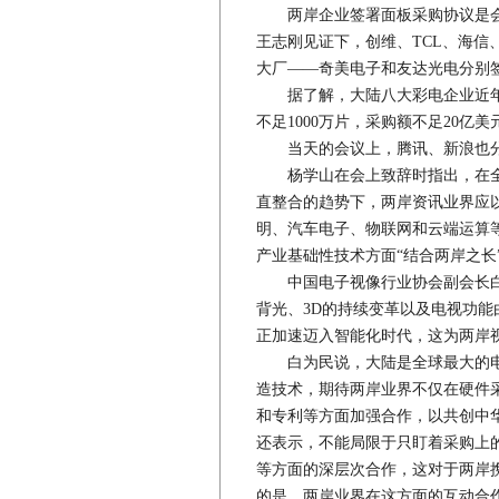
两岸企业签署面板采购协议是会
王志刚见证下，创维、TCL、海
大厂——奇美电子和友达光电分别
据了解，大陆八大彩电企业近年来
不足1000万片，采购额不足20亿美
当天的会议上，腾讯、新浪也分
杨学山在会上致辞时指出，在全
直整合的趋势下，两岸资讯业界应以
明、汽车电子、物联网和云端运算
产业基础性技术方面“结合两岸之长
中国电子视像行业协会副会长白为
背光、3D的持续变革以及电视功
正加速迈入智能化时代，这为两岸
白为民说，大陆是全球最大的电
造技术，期待两岸业界不仅在硬件
和专利等方面加强合作，以共创中
还表示，不能局限于只盯着采购上
等方面的深层次合作，这对于两岸
的是，两岸业界在这方面的互动