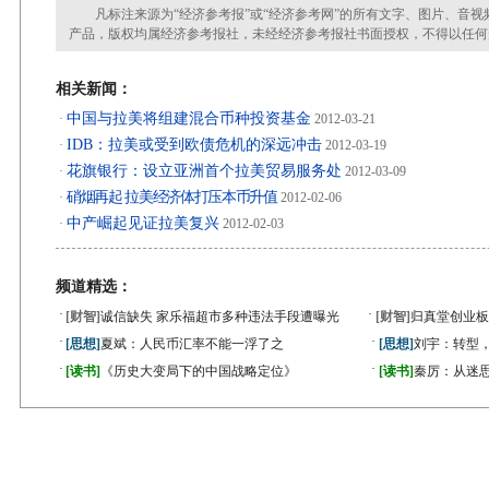
凡标注来源为“经济参考报”或“经济参考网”的所有文字、图片、音视
产品，版权均属经济参考报社，未经经济参考报社书面授权，不得以任何
相关新闻：
中国与拉美将组建混合币种投资基金
·
2012-03-21
IDB：拉美或受到欧债危机的深远冲击
·
2012-03-19
花旗银行：设立亚洲首个拉美贸易服务处
·
2012-03-09
硝烟再起 拉美经济体打压本币升值
·
2012-02-06
中产崛起见证拉美复兴
·
2012-02-03
频道精选：
·
·
[财智]
诚信缺失 家乐福超市多种违法手段遭曝光
[财智]
归真堂创业板
·
·
[思想]
夏斌：人民币汇率不能一浮了之
[思想]
刘宇：转型
·
·
[读书]
《历史大变局下的中国战略定位》
[读书]
秦厉：从迷