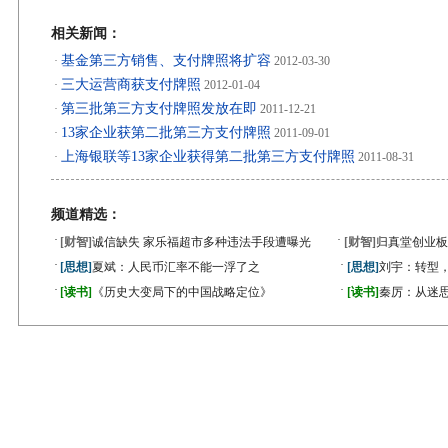
相关新闻：
基金第三方销售、支付牌照将扩容
·
2012-03-30
三大运营商获支付牌照
·
2012-01-04
第三批第三方支付牌照发放在即
·
2011-12-21
13家企业获第二批第三方支付牌照
·
2011-09-01
上海银联等13家企业获得第二批第三方支付牌照
·
2011-08-31
频道精选：
·
·
[财智]
诚信缺失 家乐福超市多种违法手段遭曝光
[财智]
归真堂创业板
·
·
[思想]
夏斌：人民币汇率不能一浮了之
[思想]
刘宇：转型
·
·
[读书]
《历史大变局下的中国战略定位》
[读书]
秦厉：从迷