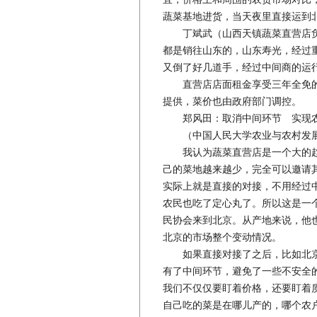
蔬菜基地进货，当天夜里直接运到
丁斌武（山西天镇蔬菜直营店负
都是销往山东的，山东寿光，经过
又倒了好几道手，经过中间商的运
直营店店面租金享受三年全免的
提供，菜价也由政府部门调控。
郑风田：取消中间环节 实现
（中国人民大学农业与农村发展
我认为蔬菜直营店是一个大的趋
己的菜地越来越少，完全可以邀请
实际上就是直接的对接，不用经过
农民也吃了定心丸了。所以这是一
民协会来到北京。从产地来说，他
北京的市场整个变动情况。
如果直接对接了之后，比如北京
有了中间环节，避免了一些不安全
我们不仅仅要盯着价格，还要盯着
自己吃的菜是在哪儿产的，哪个农