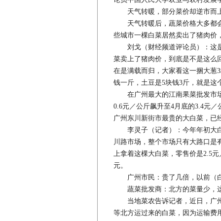
天气转暖，部分菜价却逆市而上
天气转暖后，蔬菜价格大多都会
些城市一棵白菜居然卖出了猪肉价
刘戈（财经频道评论员）：这是
菜卖上了猪肉价，到底是不是这么
在是满载而归，大家看这一捆大葱3
钱一斤，土豆是5块钱3斤，就是这
在广州最大的江南果菜批发市场，
0.6元／公斤飙升至4月底的3.4
广州东川新街市最贵的大白菜，已
李灵子（记者）：今年年初大白菜
川路市场，整个市场只有大路口是
上拿着这棵大白菜，零售价是2.5元
元。
广州市民：贵了几倍，以前（白
蔬菜批发商：北方的菜量少，这
当地菜农告诉记者，近日，广州
等北方运过来的白菜，因为运输费