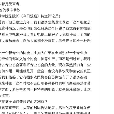
人都是受害者。
价的暴涨暴跌
学院副院长《今日观察》特邀评论员）
的，但是最近几年，我们很多蔬菜暴涨暴跌，这个现象是
现这种情况，那么他们怎么解决这个问题？我觉得有两招值
是看着电视来种菜，看到电视上说好了，我就种菜，全国的
菜，最后暴跌，然后大家都不种白菜，老是陷入这样一种恶
一个很专业的协会，比如大白菜在全国形成一个专业协
的经销商都加入这个协会，按需生产，而不是倒过来，我种
所以专业协会要发挥专业协会的力量。现在虽然我们有一些
任何作用，可能就是开一些会，也没有将农民和菜农的真正
得我们借鉴，它有很多农民协会自己到城市开了很多连锁
我来种菜，这个时候不会出现各种各样的中间商在那炒作带
这方面，避免中国的一种特殊的现象，就是暴涨暴跌，让这
很惨重。
菜篮子如何兼顾好两方利益？
蔬菜直营店，买菜的居民告诉记者，店里的蔬菜新鲜又便
低15％到20％左右。店里的蔬菜都是前一天从山西天镇县