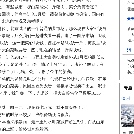
，有些城市一棵白菜能买一斤猪肉，菜价为何看涨？
回落，但今年进入5月后，蔬菜价格却逆市疯涨，国内有
，北京的情况又怎样呢？
位于北京城区的一个普通的菜市场，那么现在大家都说白
回事呢，那么我们一起进去看一看。逛了一圈菜市场，我现
块钱，这一把菜心1块钱，西红柿是3块钱一斤，黄瓜是2块
个大白菜呢要贵一些，现在的话是一斤两块钱。
进入2012年，市面上大白菜批发价格从1月底的最低点
元／公斤，足足涨了5.5倍，情况十分罕见。记者还了解到，在
经涨至了8元钱／公斤，创了今年的新高。
的批发价是6毛／公斤，到现在已经涨到了2块钱，在东
有大白菜卖，原因是因为太贵，老板拿货也卖不出去，我手
／斤，我们称一下，光是这一棵大白菜售价已经要10.55
菜）两三元，现在就七八元，我不敢买多了。
里的时菜比较少，当然价钱变得很高。
本地持续暴雨，最严重时水叶菜减产超过5成，而从山东
用的上涨，价格也水涨船高。