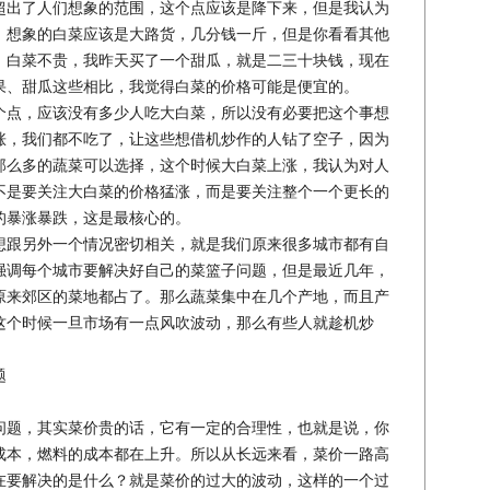
出了人们想象的范围，这个点应该是降下来，但是我认为
，想象的白菜应该是大路货，几分钱一斤，但是你看看其他
，白菜不贵，我昨天买了一个甜瓜，就是二三十块钱，现在
果、甜瓜这些相比，我觉得白菜的价格可能是便宜的。
点，应该没有多少人吃大白菜，所以没有必要把这个事想
涨，我们都不吃了，让这些想借机炒作的人钻了空子，因为
那么多的蔬菜可以选择，这个时候大白菜上涨，我认为对人
不是要关注大白菜的价格猛涨，而是要关注整个一个更长的
的暴涨暴跌，这是最核心的。
跟另外一个情况密切相关，就是我们原来很多城市都有自
强调每个城市要解决好自己的菜篮子问题，但是最近几年，
原来郊区的菜地都占了。那么蔬菜集中在几个产地，而且产
这个时候一旦市场有一点风吹波动，那么有些人就趁机炒
题
题，其实菜价贵的话，它有一定的合理性，也就是说，你
成本，燃料的成本都在上升。所以从长远来看，菜价一路高
在要解决的是什么？就是菜价的过大的波动，这样的一个过