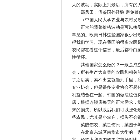
大的波动，实际上到最后，所有的
郑风田：借鉴国外经验 避免菜
（中国人民大学农业与农村发展
正常的蔬菜价格波动是可以接受
罕见的。欧美日韩这些国家很少出
得我们学习。现在我国的很多农民
农民都在看这个信息，最后都种白
性循环。
其他国家怎么做的？一般是成立
会，所有生产大白菜的农民和相关
了之后卖，卖不出去就砸到手里，
专业协会，但是很多专业协会不起
利益结合在一起。韩国的做法也值
店，根据连锁店每天的正常需求，
来的损失。所以以后我们可以强化
些农民，尤其是小农户，损失不会
菜贱伤农、菜贵伤民，菜园子与
在北京东城区南华市大街的一家
宜，价格上和周围的农贸市场对比，