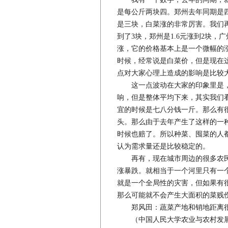
是每公斤两块四。郑州去年同期是
是三块，白菜涨的非常厉害。我们再
到了3块，郑州是1.6元涨到2块，
涨，它的价格基本上是一个微幅的
时候，经常说是白菜价，但是现在
点对大家心理上造成的影响是比较
这一点波动在大家的印象里是，
响，但是整体平均下来，其实我们
宜的时候是七八分钱一斤。那么有
头。那么由于去年产生了这样的一
时候也赔了。所以种菜、囤菜的人
认为需求量还是比较稳定的。
再有，现在城市周边的很多农民
涨暴跌。就相当于一个河里只有一
就是一个全局性的灾害，但如果有
那么可能就不会产生大面积的菜贱
郑风田：蔬菜产地和销地距离很
（中国人民大学农业与农村发展