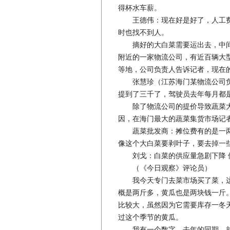
得杯水车薪。
王德伟：现在好是好了，人工费
时也找不到人。
摘好的大白菜需要运出去，中间
附近的一家物流公司，有近百辆大
等地，公司负责人告诉记者，现在
张慧珍（江苏海门某物流公司负
提到了三千了，驾驶员去年每月都
除了物流公司的提价导致蔬菜大
因，在海门最大的蔬菜集货市场记
蔬菜批发商：摊位费有的是一两
像这个大白菜要剥叶子，要去掉一
刘戈：白菜的供应量急剧下降 
（《今日观察》评论员）
我今天专门去菜市场买了菜，这
概是两斤多，黄瓜也是两块钱一斤
比较大，虽然因为它需要库存一冬
过这个季节的黄瓜。
我有一个数字，去年的同期，就是5