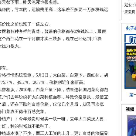
天都下雨，昨天淹死也很多菜。
赚的，亏本的，运输费用高，这车差不多要一万多块钱运
价比之前也涨了一倍左右。
摆着各种各样的青菜，普遍的价格都在3块钱以上，最便
这个西兰花在一个月前才卖三块多，现在已经达到了7块
示压力很大。
％都有。
行情系统监测，5月2日，大白菜、白萝卜、西红柿、胡
5.7％、49.2％、26.7％，价格创近年来新高。
相识，2010年，白菜产量下降，结果连韩国泡菜商都跑
植户们去年纷纷扩大白菜种植面积，导致价格暴跌，最便宜
之后，还在下跌的白菜价格，仅仅几个月后，却又再次疯
海门菜农王德伟百感交集。
植户）：今年最贵时候卖一块一嘛，去年大白菜没人要，
一好，种的时候就不敢种了。
植成本涨了不少，而工人工资的上升，更让白菜的涨幅显