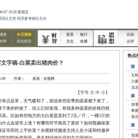
文字稿-白菜卖出猪肉价？
2-05-09 作者： 来源：央视网
【字号
大
中
小
】
有点反常，天气暖和了，按说有些应季的蔬菜都下来了，
降下来的时候了，但人们却发现，有很多种蔬菜的价格仍然
新高。比如有些地方的大白菜是卖到了2元／斤，一棵5斤的
为什么会逆市上涨？有哪些环节推高了菜价？如何既确保菜
保证市民吃上平价菜？央视财经频道主持人史小诺和特邀评
学院副院长郑风田、著名财经评论员刘戈共同评论。