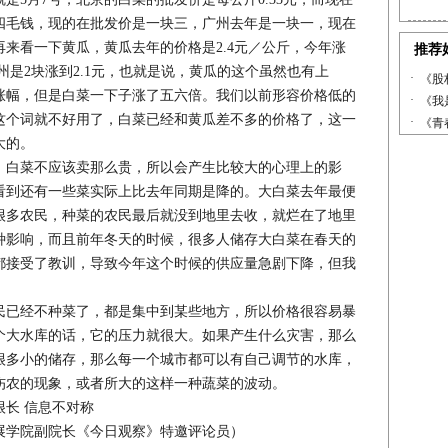
四毛钱，现的在批发价是一块三，广州去年是一块一，现在
来看一下黄瓜，黄瓜去年的价格是2.4元／公斤，今年涨
广州是2块涨到2.1元，也就是说，黄瓜的这个虽然也有上
涨幅，但是白菜一下子涨了五六倍。我们以前形容价格低的
这个词就不好用了，白菜已经和黄瓜差不多的价格了，这一
大的。
白菜不应该卖那么贵，所以会产生比较大的心理上的影
看到还有一些菜实际上比去年同期是降的。大白菜去年最便
很多农民，种菜的农民最后就没到地里去收，就烂在了地里
种影响，而且前年冬天的时候，很多人储存大白菜在春天的
都接受了教训，导致今年这个时候的供应量急剧下降，但我
已经不种菜了，都是集中到某些地方，所以价格很容易暴
个大水库的话，它的压力就很大。如果产生什么灾害，那么
很多小的储存，那么每一个城市都可以有自己调节的水库，
伤农的现象，或者所大的这样一种蔬菜的波动。
长 信息不对称
学院副院长《今日观察》特邀评论员）