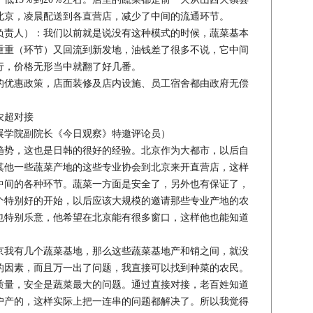
北京，凌晨配送到各直营店，减少了中间的流通环节。
责人）：我们以前就是说没有这种模式的时候，蔬菜基本
重重（环节）又回流到新发地，油钱差了很多不说，它中间
行，价格无形当中就翻了好几番。
优惠政策，店面装修及店内设施、员工宿舍都由政府无偿
农超对接
学院副院长《今日观察》特邀评论员）
势，这也是日韩的很好的经验。北京作为大都市，以后自
其他一些蔬菜产地的这些专业协会到北京来开直营店，这样
中间的各种环节。蔬菜一方面是安全了，另外也有保证了，
个特别好的开始，以后应该大规模的邀请那些专业产地的农
也特别乐意，他希望在北京能有很多窗口，这样他也能知道
我有几个蔬菜基地，那么这些蔬菜基地产和销之间，就没
的因素，而且万一出了问题，我直接可以找到种菜的农民。
质量，安全是蔬菜最大的问题。通过直接对接，老百姓知道
户产的，这样实际上把一连串的问题都解决了。所以我觉得