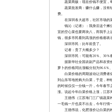
蔬菜商贩：现在价钱不便宜，每
蔬菜批发商：赚什么赚，没有钱
费。
在深圳各大超市，社区市场的菜
钱沁（记者）：我身后这个摊位
宜的空心菜也要两块八，而我手上
钱，很多市民看到高涨的价格都表
深圳市民：比年前贵了。
记者：贵了大概多少？
深圳市民：可能有20％、30
据新华社全国农副产品和农资价格
萝卜的价格同比涨幅分别为96.6％、7
白菜价格的周期波动让消费者似曾
到山东等地抢购大白菜，于是，种
的时候仅仅一分钱一斤，今年春节
涨。说起今年白菜价格上涨，江苏
王德伟（江苏海门三厂镇蔬菜种
一毛钱一斤也卖不出去，今年行情
王德伟说，化肥涨价让白菜的种