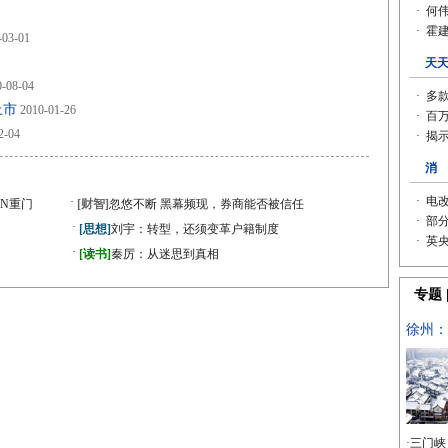
-03-01
-08-04
上市
2010-01-26
2-04
·
N重门
[财智]
忽悠不断 黑幕频现，券商能否被信任
·
[思想]
刘宇：转型，还须变革户籍制度
·
[读书]
秦厉：从迷思到真相