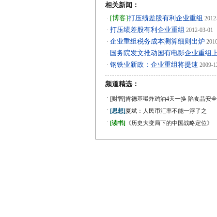
相关新闻：
[博客]
打压绩差股有利企业重组
·
2012
打压绩差股有利企业重组
·
2012-03-01
企业重组税务成本测算细则出炉
·
2010
国务院发文推动国有电影企业重组
·
钢铁业新政：企业重组将提速
·
2009-1
频道精选：
·
[财智]
肯德基曝炸鸡油4天一换 陷食品安全
·
[思想]
夏斌：人民币汇率不能一浮了之
·
[读书]
《历史大变局下的中国战略定位》