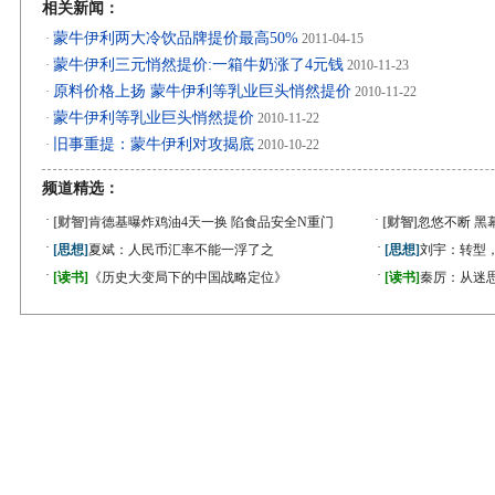
相关新闻：
蒙牛伊利两大冷饮品牌提价最高50%
·
2011-04-15
蒙牛伊利三元悄然提价:一箱牛奶涨了4元钱
·
2010-11-23
原料价格上扬 蒙牛伊利等乳业巨头悄然提价
·
2010-11-22
蒙牛伊利等乳业巨头悄然提价
·
2010-11-22
旧事重提：蒙牛伊利对攻揭底
·
2010-10-22
频道精选：
·
·
[财智]
肯德基曝炸鸡油4天一换 陷食品安全N重门
[财智]
忽悠不断 黑
·
·
[思想]
夏斌：人民币汇率不能一浮了之
[思想]
刘宇：转型
·
·
[读书]
《历史大变局下的中国战略定位》
[读书]
秦厉：从迷