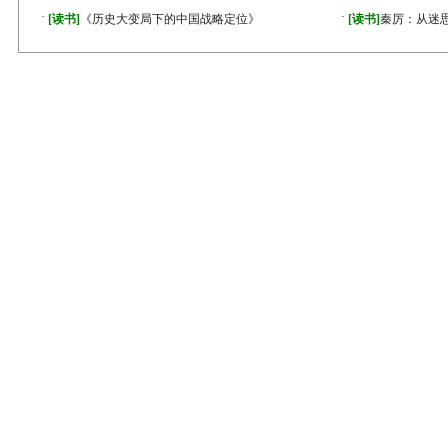
·
·
[读书]
《历史大变局下的中国战略定位》
[读书]
秦厉：从迷