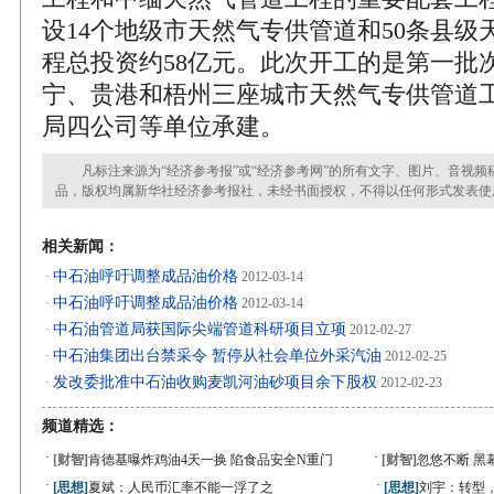
设14个地级市天然气专供管道和50条县级
程总投资约58亿元。此次开工的是第一批
宁、贵港和梧州三座城市天然气专供管道
局四公司等单位承建。
凡标注来源为“经济参考报”或“经济参考网”的所有文字、图片、音视频
品，版权均属新华社经济参考报社，未经书面授权，不得以任何形式发表使
相关新闻：
中石油呼吁调整成品油价格
·
2012-03-14
中石油呼吁调整成品油价格
·
2012-03-14
中石油管道局获国际尖端管道科研项目立项
·
2012-02-27
中石油集团出台禁采令 暂停从社会单位外采汽油
·
2012-02-25
发改委批准中石油收购麦凯河油砂项目余下股权
·
2012-02-23
频道精选：
·
·
[财智]
肯德基曝炸鸡油4天一换 陷食品安全N重门
[财智]
忽悠不断 黑
·
·
[思想]
夏斌：人民币汇率不能一浮了之
[思想]
刘宇：转型