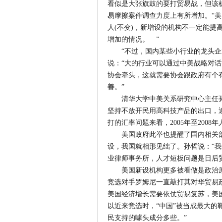
看似是大张旗鼓的要打贸易战，但该
易摩擦案件调查力度上有所增加。“
人(不变)，新增设的机构不一定能
增加的情况。 ”
“不过，国内某些小行业的龙头企业
说：“大的行业可以通过中美战略对
协会牵头，这就需要协会跟政府有个
善。”
清华大学中美关系研究中心主任孙
坚持不放开民用高科技产品的出口，
打的汇率问题来看，2005年至200
美国政府此举也提醒了国内相关部
设，我国就相形见绌了。孙哲说：“
业律师事务所，人才短板问题是日后
美国新设机构更多被看做是政治原
竞选对手罗姆尼一直敲打其对华贸易
美国经济增长需要依仗贸易复苏，美国对
以近来竞选时，“中国”被当成最大的
民支持的噱头成分多些。”