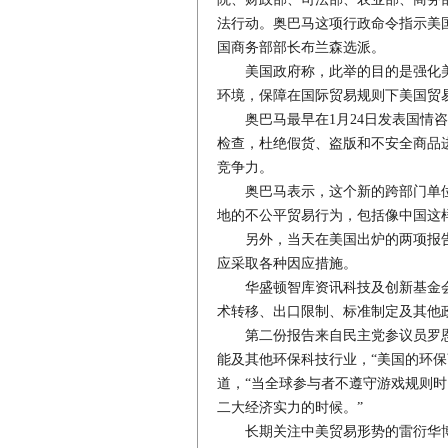
法行动。奥巴马这项行政命令指示美
国商务部部长布兰森选派。
美国政府称，此举的目的是强化美
环境，保障在国际贸易规则下美国贸
奥巴马最早在1月24日发表国情咨
检查，杜绝假货、盗版和不安全商品
竞争力。
奥巴马表示，这个新的跨部门单位
地的不公平贸易行为，包括像中国这
另外，当天在美国出炉的两项报告也
应采取各种因应措施。
华盛顿智库资讯科技及创新基金会
术转移、出口限制、标准制定及其他
第二份报告来自民主党参议员罗恩
能及其他环保科技行业，“美国的环
道，“当全球参与者不遵守游戏规则时
二大经济实力的时候。”
长期关注中美贸易形势的雷衍华博