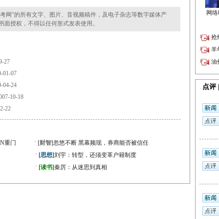
考网”的所有文字、图片、音视频稿件，及电子杂志等数字媒体产
书面授权，不得以任何形式发表使用。
9-27
-01-07
-04-24
007-10-18
2-22
·
N重门
[财智]
忽悠不断 黑幕频现，券商能否被信任
·
[思想]
刘宇：转型，还须变革户籍制度
·
[读书]
秦厉：从迷思到真相