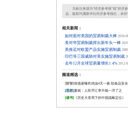
凡标注来源为“经济参考报”或“经济参
品，版权均属新华社经济参考报社，未经
相关新闻：
如何面对美国的贸易制裁大棒
·
2010-0
美对华贸易制裁挥出新年头一棒
·
2010
美推迟对欧盟产品实施贸易制裁
·
2009
印巴等三国威胁对美实施贸易制裁
·
2
去年12月全球贸易量增长1.4%
·
2012-0
频道精选：
·
[财智]
肯德基曝炸鸡油4天一换 陷食品安全
·
[思想]
夏斌：人民币汇率不能一浮了之
·
[读书]
《历史大变局下的中国战略定位》