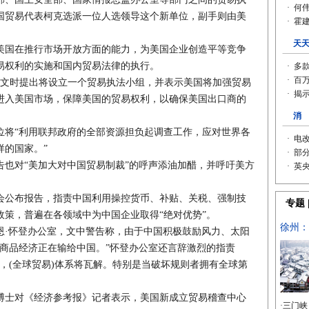
国贸易代表柯克选派一位人选领导这个新单位，副手则由美
国在推行市场开放方面的能力，为美国企业创造平等竞争
易权利的实施和国内贸易法律的执行。
文时提出将设立一个贸易执法小组，并表示美国将加强贸易
进入美国市场，保障美国的贸易权利，以确保美国出口商的
将“利用联邦政府的全部资源担负起调查工作，应对世界各
样的国家。”
对“美加大对中国贸易制裁”的呼声添油加醋，并呼吁美方
公布报告，指责中国利用操控货币、补贴、关税、强制技
政策，普遍在各领域中为中国企业取得“绝对优势”。
·怀登办公室，文中警告称，由于中国积极鼓励风力、太阳
保商品经济正在输给中国。”怀登办公室还言辞激烈的指责
，(全球贸易)体系将瓦解。特别是当破坏规则者拥有全球第
士对《经济参考报》记者表示，美国新成立贸易稽查中心