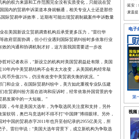
机构的权力来源和工作范围完全没有实质变化，只能说在贸
美国国内的贸易申诉渠道本身就畅通，相关专业人士还是那些
提高国际贸易申诉效率，近期有可能出现贸易制裁案件申诉数量
在美国新设立贸易调查机构后承受更多压力，”雷衍华
话等政府层面协调，但小行业遇到国际贸易纠纷时多依靠行业
有效的沟通和协调机制才好，这方面我国需要进一步改
哲对记者表示，“新设立的机构对美国贸易益处有限，美国
近10年内中美贸易结构不会有太大改变，从美国机构经常敲
8年人民币升值21%，仍没有改变中美贸易失衡的状况。”
门和企业，在国际贸易纠纷中，美方如此重视专业队伍建
我们在贸易纠纷方面在咨询和应诉时，经常依靠外国背景的专
贸易发展中的一大短板。”
因，今年是美国大选年，为争取选民关注度和支持，另外
政策软弱，奥巴马竞选时不得不打“中国牌”博得眼球。另外，
中国的贸易赤字2011年也升至创纪录的2955亿美元，所
靶子。雷衍华说：“美国大选年背景下，成立新机构为争取选