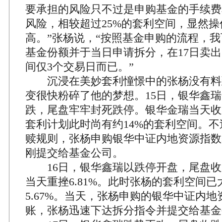
要承担的风险只不过是申购基金的手续费
风险，相较超过25%的套利空间，显然
高。”张杨说，“按照基金申购的流程，我
基金份额并于当日申请拆分，在17日卖
间仅3个交易日而已。”
沉浸在美妙套利憧憬中的张杨没有料
变很快粉碎了他的梦想。15日，银华鑫
跌，尾盘牢牢封死跌停。银华金瑞当天收跌
套利计划此时尚有约14%的套利空间。
赎规则，张杨申购银华中证内地资源指数
刚提交给基金公司。
16日，银华鑫瑞以跌停开盘，尾盘收跌
当天重挫6.81%。此时张杨的套利空间
5.67%。当天，张杨申购的银华中证内
账，张杨迅速下达拆分指令并提交给基金