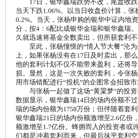
17日，银华鑫瑞跌势不改，尾盘收跌6.
当天下跌1.06%。以当日收盘价计算，
0.2%。当天，张杨申购的银华中证内地
分，按4：6配比成银华金瑞和银华鑫瑞
久就迅速将基金全数卖出，但所获套利不
至此，张杨憧憬的“情人节大餐”沦为
上，如果张杨没有在17日及时卖出，那
他的套利计划不仅不能带来盈利，还将导
损。显然，这是一次失败的套利，令张杨
用市场错配进行“投机”的企图常会招致
与张杨一起做了这场“黄粱梦”的投资者
数据显示，银华鑫瑞14日的场内份额不过2
瑞的场内份额为1758万份；但伴随着套
银华鑫瑞21日的场内份额激增至2.6亿
额激增至1.7亿份。蜂拥而入的投资者或
们都是冲着套利而来，但最后抹平套利空