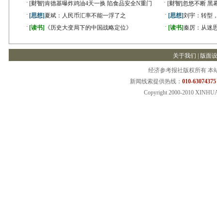
·
·
[财智]
肯德基曝炸鸡油4天一换 陷食品安全N重门
[财智]
忽悠不断 黑
·
·
[思想]
夏斌：人民币汇率不能一浮了之
[思想]
刘宇：转型
·
·
[读书]
《历史大变局下的中国战略定位》
[读书]
秦厉：从迷
关于我们
|
版面
经济参考报社版权所有 本
新闻线索提供热线：
010-63074375
Copyright 2000-2010 XINHU