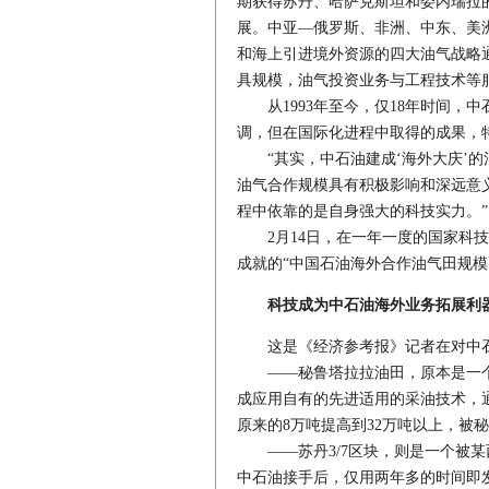
期获得苏丹、哈萨克斯坦和委内瑞拉
展。中亚—俄罗斯、非洲、中东、美
和海上引进境外资源的四大油气战略
具规模，油气投资业务与工程技术等
从1993年至今，仅18年时间，
调，但在国际化进程中取得的成果，
“其实，中石油建成‘海外大庆’的
油气合作规模具有积极影响和深远意
程中依靠的是自身强大的科技实力。”
2月14日，在一年一度的国家科技
成就的“中国石油海外合作油气田规模
科技成为中石油海外业务拓展利
这是《经济参考报》记者在对中石
——秘鲁塔拉拉油田，原本是一个已
成应用自有的先进适用的采油技术，
原来的8万吨提高到32万吨以上，被秘
——苏丹3/7区块，则是一个被某西
中石油接手后，仅用两年多的时间即