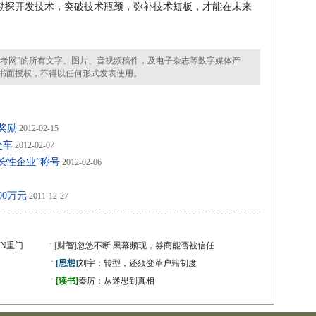
勘探开发技术，突破技术瓶颈，弥补技术短板，才能在未来
考网”的所有文字、图片、音视频稿件，及电子杂志等数字媒体产
书面授权，不得以任何形式发表使用。
奖励
2012-02-15
交车
2012-02-07
长性企业”称号
2012-02-06
0万元
2011-12-27
·
N重门
[财智]
忽悠不断 黑幕频现，券商能否被信任
·
[思想]
刘宇：转型，还须变革户籍制度
·
[读书]
秦厉：从迷思到真相