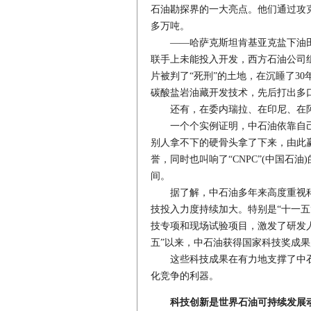
石油勘探界的一大亮点。他们通过攻克
多万吨。
——哈萨克斯坦肯基亚克盐下油田，
联手上未能投入开发，西方石油公司
片被判了“死刑”的土地，在沉睡了3
碳酸盐岩油藏开发技术，先后打出多口
还有，在委内瑞拉、在印尼、在
一个个实例证明，中石油依靠自己的
别人拿不下的硬骨头拿了下来，由此
誉，同时也叫响了“CNPC”(中国石
间。
据了解，中石油多年来高度重视科
技投入力度持续加大。特别是“十一五
技专项和现场试验项目，激发了研发
五”以来，中石油获得国家科技奖成果
这些科技成果在有力地支撑了中石
化竞争的利器。
科技创新是世界石油可持续发展