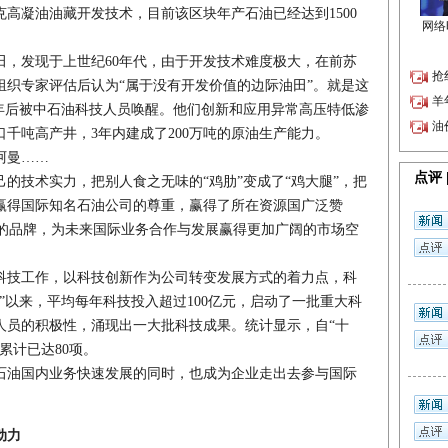
高凝油油藏开发技术，目前该区块年产石油已经达到1500
发现于上世纪60年代，由于开发技术难度极大，在前苏
组织专家评估后认为“属于没有开发价值的边际油田”。就是这
0年后被中石油科技人员唤醒。他们创新和应用异常高压特低渗
千吨高产井，3年内建成了200万吨的原油生产能力。
阿曼……
技术实力，把别人食之无味的“鸡肋”变成了“鸡大腿”，把
赢得国际知名石油公司的尊重，赢得了所在资源国广泛赞
油)的品牌，为未来国际业务合作与发展赢得更加广阔的市场空
技工作，以科技创新作为公司转变发展方式的着力点，科
”以来，平均每年科技投入超过100亿元，启动了一批重大科
人员的积极性，涌现出一大批科技成果。统计显示，自“十
累计已达80项。
油国内业务快速发展的同时，也成为企业走出去参与国际
动力