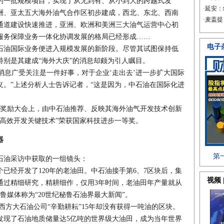
的一批规模项目，实现了从无到有、从小到大的跨越式发
洲、亚太五大海外油气合作区初步建成，西北、东北、西南
通道建设快速推进，亚洲、欧洲和美洲三大油气运营中心初
服务保障业务一体化协调发展的格局已经形成……
中石油国际业务便进入规模发展的新阶段。尽管其试图保持低
特别是其建成“海外大庆”的消息却颇为引人瞩目。
消息广受关注是一件好事，对于企业‘走出去’进一步扩大国际
义。”上述分析人士告诉记者，“这是因为，中石油在国际化进
奖励大会上，由中石油推荐、反映其海外油气开发技术创新
高效开发关键技术”荣获国家科技进步一等奖。
器
油采访中获取的一组镜头：
经开发了120年的老油田。中石油接手第6、7区块后，集
通过精细研究，精耕细作，仅用3年时间，老油田年产量就从
鲁媒体称为“20世纪秘鲁石油界最大新闻”。
方大石油公司“辛勤耕耘”15年却没有获得一吨油的区块。
发现了石油地质储量达5亿吨的世界级大油田，成为当年世界