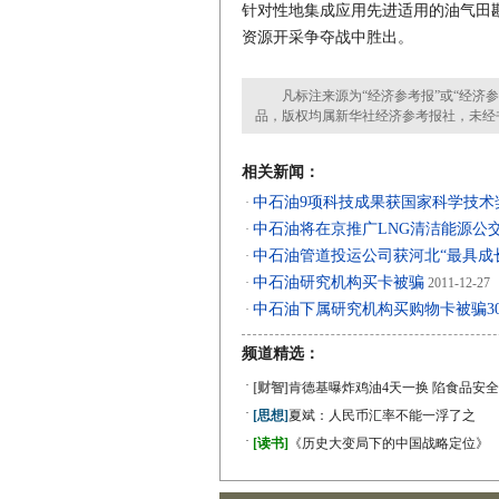
针对性地集成应用先进适用的油气田
资源开采争夺战中胜出。
凡标注来源为“经济参考报”或“经济参
品，版权均属新华社经济参考报社，未经
相关新闻：
中石油9项科技成果获国家科学技术
·
中石油将在京推广LNG清洁能源公
·
中石油管道投运公司获河北“最具成
·
中石油研究机构买卡被骗
·
2011-12-27
中石油下属研究机构买购物卡被骗30
·
频道精选：
·
[财智]
肯德基曝炸鸡油4天一换 陷食品安全
·
[思想]
夏斌：人民币汇率不能一浮了之
·
[读书]
《历史大变局下的中国战略定位》