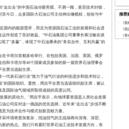
走出去”的中国石油冷眼旁观、不屑一顾，甚至技术封锁，
时至今日，众多国际大石油公司主动伸出橄榄枝，纷纷与中
足国内的能源需求，而且为资源国石油工业的发展和社会进
化运作创造了良好效益。”中石油集团公司董事长蒋洁敏在谈
实现了“多赢”，体现了中石油秉承的“务实合作、互利共赢”的
大会在卡塔尔首都多哈举行。在包括美国、法国、英国、俄罗
拉伯和卡塔尔等40个国家成员参加的新一届世界石油理事会
平全票当选副主席。
一代表石油行业“致力于油气行业的科技进步和技术转让，
福”的国际组织。显然，周吉平全票当选该组织副主席，被认
技及国际油气领域所取得成就的高度认同。
展的原动力。”周吉平表示，向地球要资源是人类社会发展
石油公司应对这一挑战的优先选择。近年来“走出去”步伐不断
愿意为技术合作与模式创新贡献力量。
采环境将更加复杂，找油找气的主战场将向深海、深层、
为新的热点。我们只有紧盯世界石油工业技术发展方向，有