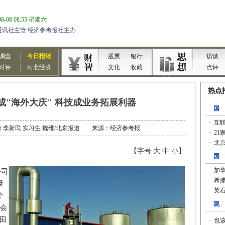
成"海外大庆" 科技成业务拓展利器
：记者 李新民 实习生 魏维/北京报道 来源：经济参考报
【字号
大
中
小
】
公司
量
个
大会
田