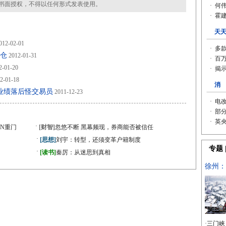
书面授权，不得以任何形式发表使用。
012-02-01
减仓
2012-01-31
2-01-20
2-01-18
业绩落后怪交易员
2011-12-23
·
N重门
[财智]
忽悠不断 黑幕频现，券商能否被信任
·
[思想]
刘宇：转型，还须变革户籍制度
·
[读书]
秦厉：从迷思到真相