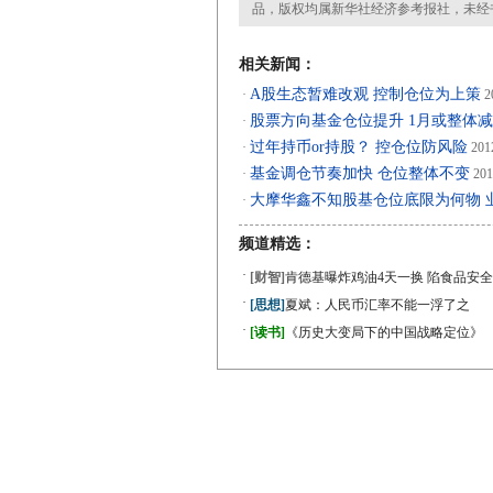
品，版权均属新华社经济参考报社，未经
相关新闻：
A股生态暂难改观 控制仓位为上策
·
2
股票方向基金仓位提升 1月或整体
·
过年持币or持股？ 控仓位防风险
·
201
基金调仓节奏加快 仓位整体不变
·
201
大摩华鑫不知股基仓位底限为何物 
·
频道精选：
·
[财智]
肯德基曝炸鸡油4天一换 陷食品安全
·
[思想]
夏斌：人民币汇率不能一浮了之
·
[读书]
《历史大变局下的中国战略定位》