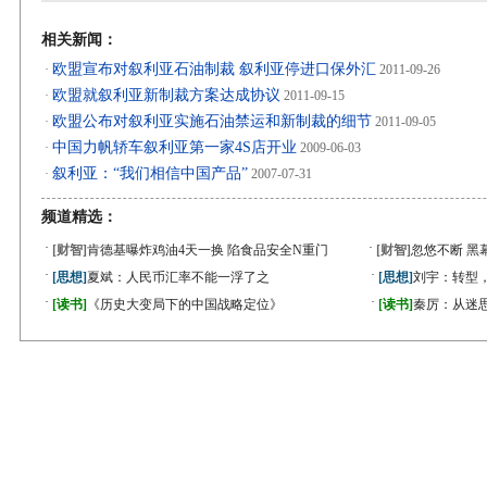
相关新闻：
欧盟宣布对叙利亚石油制裁 叙利亚停进口保外汇
·
2011-09-26
欧盟就叙利亚新制裁方案达成协议
·
2011-09-15
欧盟公布对叙利亚实施石油禁运和新制裁的细节
·
2011-09-05
中国力帆轿车叙利亚第一家4S店开业
·
2009-06-03
叙利亚：“我们相信中国产品”
·
2007-07-31
频道精选：
·
·
[财智]
肯德基曝炸鸡油4天一换 陷食品安全N重门
[财智]
忽悠不断 黑
·
·
[思想]
夏斌：人民币汇率不能一浮了之
[思想]
刘宇：转型
·
·
[读书]
《历史大变局下的中国战略定位》
[读书]
秦厉：从迷