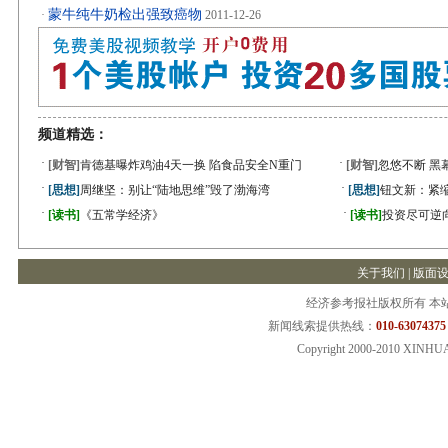
蒙牛纯牛奶检出强致癌物
·
2011-12-26
频道精选：
·
·
[财智]
肯德基曝炸鸡油4天一换 陷食品安全N重门
[财智]
忽悠不断 黑
·
·
[思想]
周继坚：别让“陆地思维”毁了渤海湾
[思想]
钮文新：紧缩
·
·
[读书]
《五常学经济》
[读书]
投资尽可逆
关于我们
|
版面
经济参考报社版权所有 本
新闻线索提供热线：
010-63074375
Copyright 2000-2010 XINHU